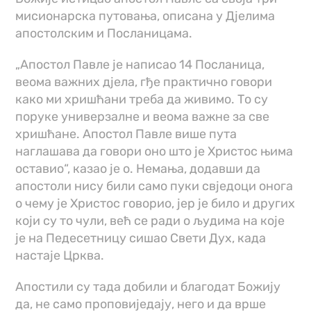
мисионарска путовања, описана у Д‌јелима
апостолским и Посланицама.
„Апостол Павле је написао 14 Посланица,
веома важних д‌јела, гђе практично говори
како ми хришћани треба да живимо. То су
поруке универзалне и веома важне за све
хришћане. Апостол Павле више пута
наглашава да говори оно што је Христос њима
оставио“, казао је о. Немања, додавши да
апостоли нису били само пуки свједоци онога
о чему је Христос говорио, јер је било и других
који су то чули, већ се ради о људима на које
је на Педесетницу сишао Свети Дух, када
настаје Црква.
Апостили су тада добили и благодат Божију
да, не само проповиједају, него и да врше