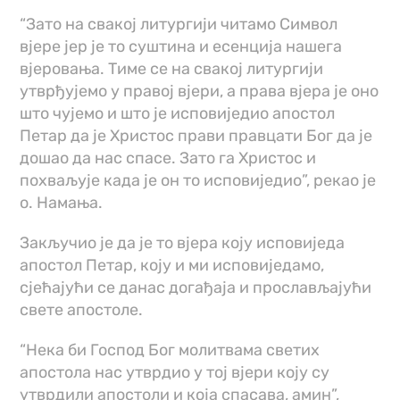
“Зато на свакој литургији читамо Символ
вјере јер је то суштина и есенција нашега
вјеровања. Тиме се на свакој литургији
утврђујемо у правој вјери, а права вјера је оно
што чујемо и што је исповиједио апостол
Петар да је Христос прави правцати Бог да је
дошао да нас спасе. Зато га Христос и
похваљује када је он то исповиједио”, рекао је
о. Намања.
Закључио је да је то вјера коју исповиједа
апостол Петар, коју и ми исповиједамо,
сјећајући се данас догађаја и прослављајући
свете апостоле.
“Нека би Господ Бог молитвама светих
апостола нас утврдио у тој вјери коју су
утврдили апостоли и која спасава, амин”,