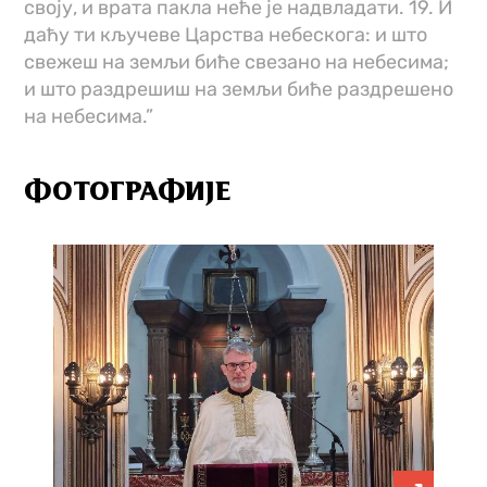
своју, и врата пакла неће је надвладати. 19. И
даћу ти кључеве Царства небескога: и што
свежеш на земљи биће свезано на небесима;
и што раздрешиш на земљи биће раздрешено
на небесима.”
ФОТОГРАФИЈЕ