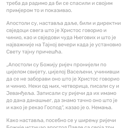
треба да радимо да би се спасили и својим
примјером то и показивао.
Апостоли су, наставља даље, били и директни
свједоци свега што је Христос говорио и
чинио, као и свједови чуда Његових и што је
најважније на Тајној вечери када је установио
Свету тајну причешћа.
„Апостоли су Божију ријеч пронијели по
цијелом свијету, цијелој Васељени, учинивши
да се не заборави оно што је Христос говорио
и чинио. Неки од њих, четворица, писали су и
Јеванђеља. Записали су ријечи да их имамо
до дана данашњег, да знамо тачно оно што је
и како је рекао Господ“, казао је о. Немања.
Како наставља, посебно се у ширењу ријечи
Божије истицао апостол Павле са своја три