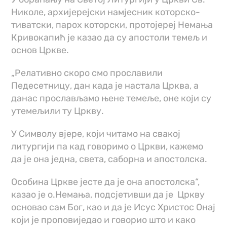
Николе, архијерејски намјесник которско-
тиватски, парох которски, протојереј Немања
Кривокапић је казао да су апостоли темељ и
основ Цркве.
„Релативно скоро смо прославили
Педесетницу, дан када је настала Црква, а
данас прослављамо њене темеље, оне који су
утемељили ту Цркву.
У Символу вјере, који читамо на свакој
литургији па кад говоримо о Цркви, кажемо
да је она једна, света, саборна и апостолска.
Особина Цркве јесте да је она апостолска“,
казао је о.Немања, подсјетивши да је Цркву
основао сам Бог, као и да је Исус Христос Онај
који је проповиједао и говорио што и како