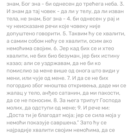
знам, Бог зна - би однесен до трећега неба. 3.
И знам да тај човек - да ли у телу, да ли изван
тела, не знам, Бог зна - 4. би однесен у рај и
чу неисказане речи које човеку није
допуштено говорити. 5. Таквим ћу се хвалити,
а самим собом нећу се хвалити, осим ако
немоћима својим. 6. Јер кад бих се и хтео
хвалити, не бих био безуман, јер бих истину
казао; али се уздржавам, да не би ко
помислио за мене више од онога што види у
мени, или чује од мене. 7. И да се не бих
погордио због мноштва откривења, даде ми се
жалац у тело, анђео сатанин, да ми пакости,
да се не поносим. 8. За њега трипут Господа
молих, да одступи од мене; 9. И рече ми:
„Доста ти је благодат моја; јер се сила моја у
немоћи показује савршена.” Зато ћу се
најрадије хвалити својим немоћима, да се