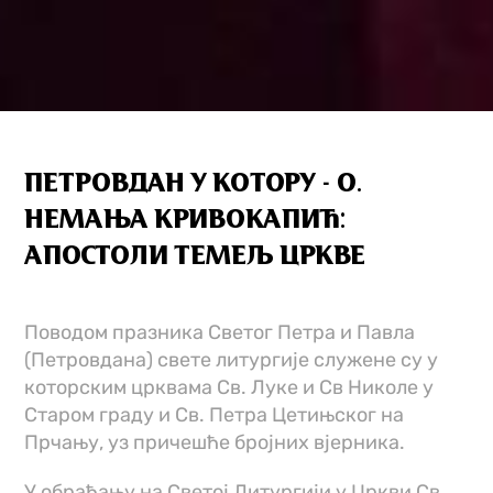
ПЕТРОВДАН У КОТОРУ - О.
НЕМАЊА КРИВОКАПИЋ:
АПОСТОЛИ ТЕМЕЉ ЦРКВЕ
Поводом празника Светог Петра и Павла
(Петровдана) свете литургије служене су у
которским црквама Св. Луке и Св Николе у
Старом граду и Св. Петра Цетињског на
Прчању, уз причешће бројних вјерника.
У обраћању на Светој Литургији у Цркви Св.