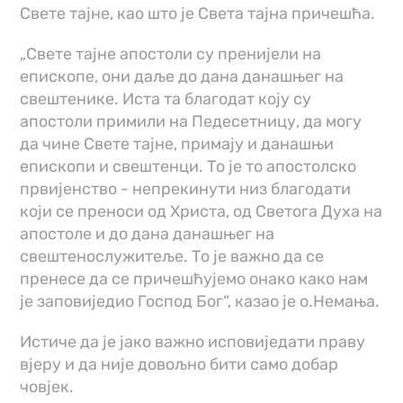
Свете тајне, као што је Света тајна причешћа.
„Свете тајне апостоли су пренијели на
епископе, они даље до дана данашњег на
свештенике. Иста та благодат коју су
апостоли примили на Педесетницу, да могу
да чине Свете тајне, примају и данашњи
епископи и свештенци. То је то апостолско
првијенство - непрекинути низ благодати
који се преноси од Христа, од Светога Духа на
апостоле и до дана данашњег на
свештенослужитеље. То је важно да се
пренесе да се причешћујемо онако како нам
је заповиједио Господ Бог“, казао је о.Немања.
Истиче да је јако важно исповиједати праву
вјеру и да није довољно бити само добар
човјек.