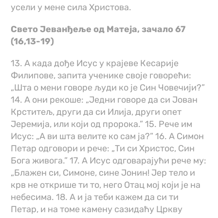
усели у мене сила Христова.
Свето Јеванђеље од Матеја, зачало 67
(16,13-19)
13. А када дође Исус у крајеве Кесарије
Филипове, запита ученике своје говорећи:
„Шта о мени говоре људи ко је Син Човечији?”
14. А они рекоше: „Једни говоре да си Јован
Крститељ, други да си Илија, други опет
Јеремија, или који од пророка.” 15. Рече им
Исус: „А ви шта велите ко сам ја?” 16. А Симон
Петар одговори и рече: „Ти си Христос, Син
Бога живога.” 17. А Исус одговарајући рече му:
„Блажен си, Симоне, сине Јонин! Јер тело и
крв не открише ти то, него Отац мој који је на
небесима. 18. А и ја теби кажем да си ти
Петар, и на томе камену сазидаћу Цркву