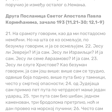
поручио је између осталог о.Немања.
Друга Посланица Светог Апостола Павла
Коринћанима, зачало 193 (11,21-30; 12,1-9)
21. На срамоту говорим, као да ми постадосмо
немоћни. Но на шта се ко осмељује, по
безумљу говорим, и ја се осмељујем. 22. Јесу
ли Јевреји? И ја сам. Јесу ли Израиљци? И ја
сам. Јесу ли семе Авраамово? И ја сам. 23.
Јесу ли слуге Христове? Као безуман
говорим, ја сам још више: више сам се трудио,
одвише боја поднео, више пута био у тамници,
често у смртној опасности; 24. од Јудејаца
сам примио пет пута по четрдесет мање један
ударац, 25. три пута сам био шибан, једном
каменован, три бродолома претрпио, ноћ и
дан провео на морској пучини; 26. Често сам