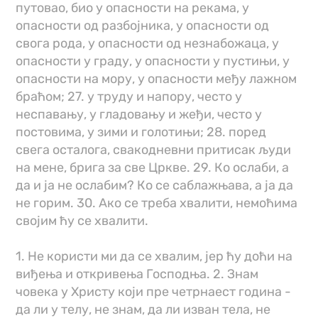
путовао, био у опасности на рекама, у
опасности од разбојника, у опасности од
свога рода, у опасности од незнабожаца, у
опасности у граду, у опасности у пустињи, у
опасности на мору, у опасности међу лажном
браћом; 27. у труду и напору, често у
неспавању, у гладовању и жеђи, често у
постовима, у зими и голотињи; 28. поред
свега осталога, свакодневни притисак људи
на мене, брига за све Цркве. 29. Ко ослаби, а
да и ја не ослабим? Ко се саблажњава, а ја да
не горим. 30. Ако се треба хвалити, немоћима
својим ћу се хвалити.
1. Не користи ми да се хвалим, јер ћу доћи на
виђења и откривења Господња. 2. Знам
човека у Христу који пре четрнаест година -
да ли у телу, не знам, да ли изван тела, не