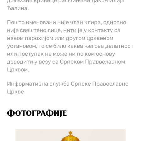
доказане кривице рашчињени ђакон Илија
Ћалина.
Пошто именовани није члан клира, односно
није свештено лице, нити је у контакту са
неком парохијом или другом црквеном
установом, то се било каква његова делатност
или поступак не може ни по ком основу
доводити у везу са Српском Православном
Црквом.
Информативна служба Српске Православне
Цркве
ФОТОГРАФИЈЕ