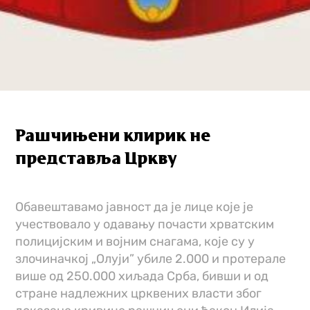
Рашчињени клирик не
представља Цркву
Обавештавамо јавност да је лице које је
учествовало у одавању почасти хрватским
полицијским и војним снагама, које су у
злочиначкој „Олуји” убиле 2.000 и протерале
више од 250.000 хиљада Срба, бивши и од
стране надлежних црквених власти због