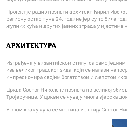
Пројект је радио познати архитект Ћирил Ивекови
региону остао пуне 24. године јер су то биле г
жупних кућа и других јавних зграда у мјестима 
АРХИТЕКТУРА
Изграђена у византијском стилу, са само једним
иза великог градског зида, који се налази непо
импресионира својим богатством и љепотом ико
Црква Светог Николе је позната по великој збирц
Тројеручице. У цркви се чувају многа вјерска док
У овом храму чува се честица моштију Светог Н