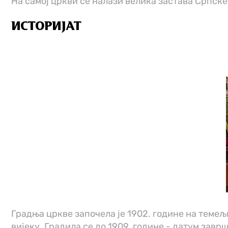
На самој цркви се налази велика застава Српск
ИСТОРИЈАТ
Градња цркве започела је 1902. године на темељи
вијеку. Градила се до 1909. године - датум завр