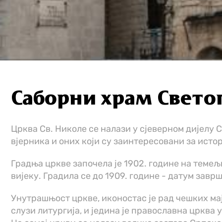
Саборни храм Свето
Црква Св. Николе се налази у сјеверном дијелу
вјерника и оних који су заинтересовани за исто
Градња цркве започела је 1902. године на темељи
вијеку. Градила се до 1909. године - датум завр
Унутрашњост цркве, иконостас је рад чешких мајс
слузи литургија, и једина је православна црква 