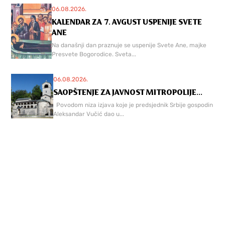
06.08.2026.
KALENDAR ZA 7. AVGUST USPENIJE SVETE
ANE
Na današnji dan praznuje se uspenije Svete Ane, majke
Presvete Bogorodice. Sveta...
06.08.2026.
SAOPŠTENJE ZA JAVNOST MITROPOLIJE...
Povodom niza izjava koje je predsjednik Srbije gospodin
Aleksandar Vučić dao u...
06.08.2026.
KALENDAR ZA 6. AVGUST SVETA
VELIKOMUČENICA...
Kćerka carskog namesnika Urbana, idolopoklonika, iz
grada Tira. Do 11. godine života...
RASPORED
BOGOSLUŽENJA