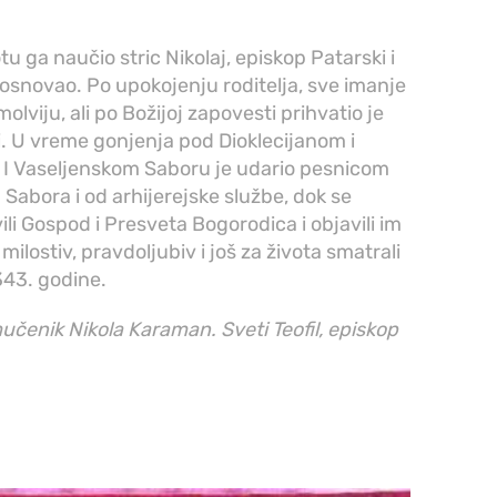
u ga naučio stric Nikolaj, episkop Patarski i
osnovao. Po upokojenju roditelja, sve imanje
lviju, ali po Božijoj zapovesti prihvatio je
i. U vreme gonjenja pod Dioklecijanom i
 I Vaseljenskom Saboru je udario pesnicom
a Sabora i od arhijerejske službe, dok se
vili Gospod i Presveta Bogorodica i objavili im
milostiv, pravdoljubiv i još za života smatrali
343. godine.
mučenik Nikola Karaman. Sveti Teofil, episkop