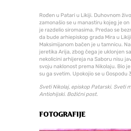
Rođen u Patari u Likiji. Duhovnom život
zamonašio se u manastiru kojeg je on 
je razdelio siromasima. Predao se bezmo
da bude arhiepiskop grada Mira u Likij
Maksimijanom bačen je u tamnicu. Na
jeretika Arija, zbog čega je uklonjen s
nekolicini arhijereja na Saboru nisu ja
svoju naklonost prema Nikolaju. Bio je 
su ga svetim. Upokojio se u Gospodu 
Sveti Nikolaj, episkop Patarski. Sveti 
Antiohijski. Božićni post.
FOTOGRAFIJE