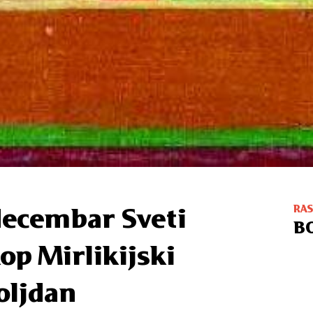
RA
decembar Sveti
B
op Mirlikijski
oljdan