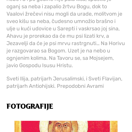
oganj sa neba i zapalio žrtvu Bogu, dok to
Vaalovi žrečevi nisu mogli da urade, molitvom je
sveo kišu sa neba, čudesno umnožio brašno i
ulje u kući udovice u Sarepti i vaskrsao joj sina,
Ahavu je prorekao da će mu psi lizati krv, a
Jezavelji da će je psi mrvu rastrgnuti… Na Horivu
je razgovarao sa Bogom. Uzet je na nebo u
ognjenim kolima. Na Tavoru se, sa Mojsejem,
javio Gospodu Isusu Hristu.
Sveti Ilija, patrijarh Jerusalimski, i Sveti Flavijan,
patrijarh Antiohijski. Prepodobni Avrami
FOTOGRAFIJE