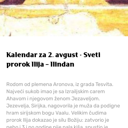
Kalendar za 2. avgust - Sveti
prorok Ilija – Ilindan
Rodom od plemena Aronova, iz grada Tesvita.
Najveći sukob imao je sa Izrailjskim carem
Ahavom i njegovom ženom Jezaveljom.
Jezevelja, Sirijka, nagovorila je muža da podigne
hram sirijskom bogu Vaalu. Velikim čudima
prorok Ilija dokazao je silu Božiju: zatvorio je
nebo i 3 i po godine nije pala kiša, spustio je