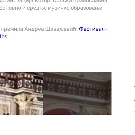
организација Котор, Српска православна
 основно и средње музичко образовање
припремила Андреа Шеваљевић:
Фестивал-
tos