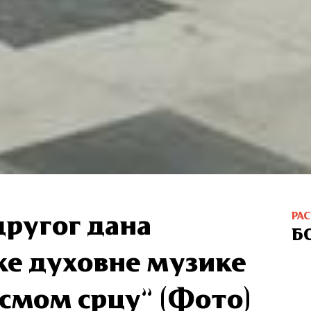
РА
другог дана
Б
ке духовне музике
есмом срцу” (Фото)