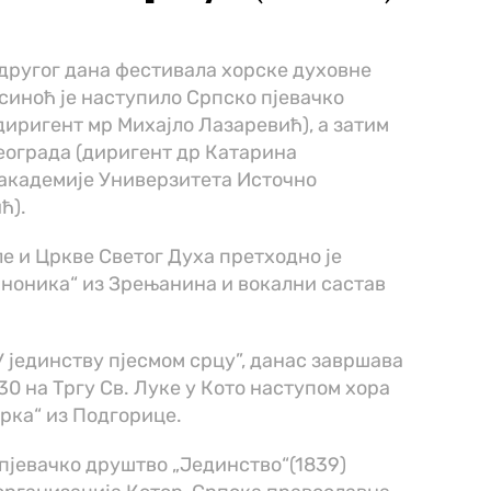
 другог дана фестивала хорске духовне
синоћ је наступило Српско пјевачко
диригент мр Михајло Лазаревић)
, а затим
Београда
(диригент др Катарина
 академије Универзитета Источно
ић)
.
е и Цркве Светог Духа претходно је
аноника“ из Зрењанина и вокални састав
У јединству пјесмом срцу”, данас завршава
:30 на Тргу Св. Луке у Кото наступом хора
арка“ из Подгорице.
пјевачко друштво „Јединство“(1839)