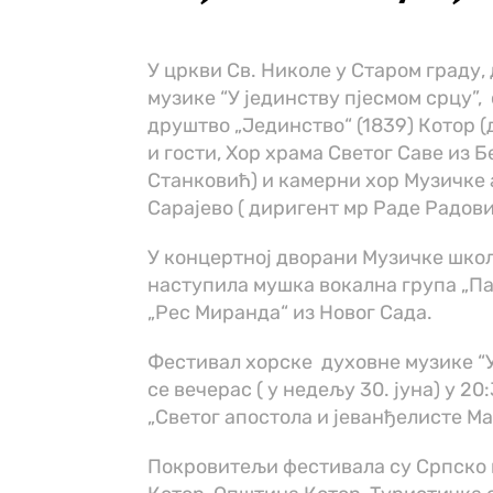
У цркви Св. Николе у Старом граду,
музике “У јединству пјесмом срцу”,
друштво „Јединство“ (1839) Котор (
и гости, Хор храма Светог Саве из 
Станковић)
и камерни хор Музичке
Сарајево
( диригент мр Раде Радов
У концертној дворани Музичке школ
наступила мушка вокална група „П
„Рес Миранда“ из Новог Сада.
Фестивал хорске
духовне музике “
се вечерас ( у недељу 30. jуна) у 20
„Светог апостола и јеванђелисте М
Покровитељи фестивала су Српско 