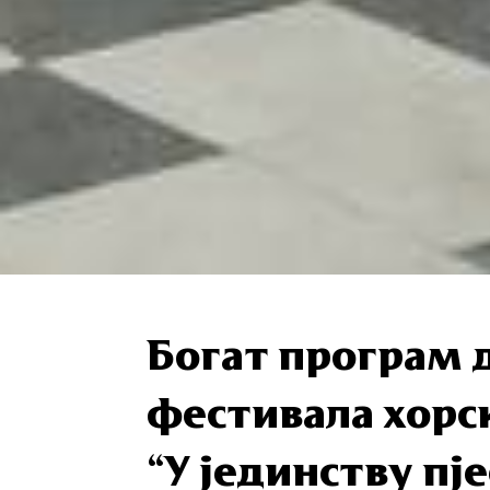
Богат програм 
фестивала хорс
“У јединству пј