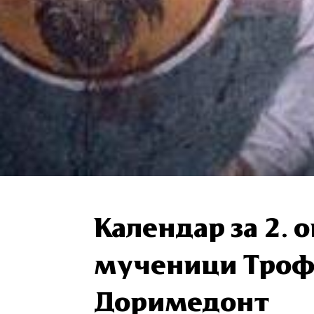
Календар за 2. 
мученици Трофи
Доримедонт