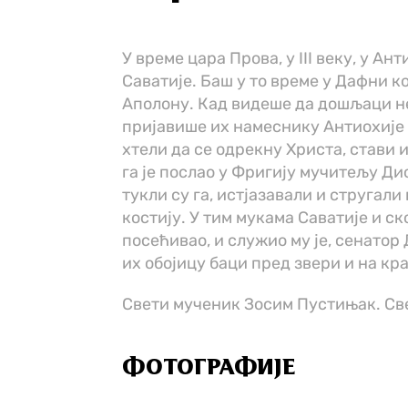
У време цара Прова, у III веку, у 
Саватије. Баш у то време у Дафни 
Аполону. Кад видеше да дошљаци н
пријавише их намеснику Антиохије А
хтели да се одрекну Христа, стави 
га је послао у Фригију мучитељу Дио
тукли су га, истјазавали и стругал
костију. У тим мукама Саватије и с
посећивао, и служио му је, сенато
их обојицу баци пред звери и на кра
Свети мученик Зосим Пустињак. Све
ФОТОГРАФИЈЕ