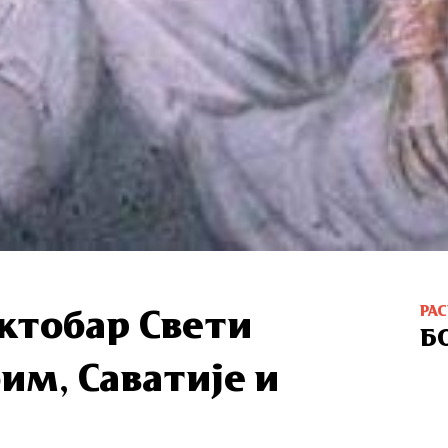
РА
октобар Свети
Б
м, Саватије и