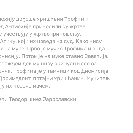
Антиохију дођоше хришћани Трофим и
код Антиохије приносили су жртве
е учествују у жртвоприношењу,
тику, који их изведе на суд. Како нису
их на муке. Прво је мучио Трофима и онда
нисију. Потом је на муке ставио Саватија,
и гвожђем док му нису скинули месо са
конча. Трофима је у тамници код Дионисија
р Доримедонт, потајни хришћанин. Мучитељ
ју их посече мачем.
ти Теодор, кнез Јарославски.