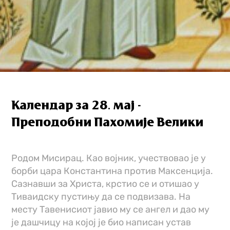
Календар за 28. мај -
Преподобни Пахомије Велики
Родом Мисирац. Као војник, учествовао је у
борби цара Константина против Максенција.
Сазнавши за Христа, крстио се и отишао у
Тиваидску пустињу да се подвизава. На
месту Тавенисиот јавио му се ангел и дао му
је дашчицу на којој је био написан устав