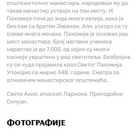
општежителног манастира, наредивши му да
такав манастир устроји на том месту. И
Пахомије поче да зида многе келије, иако је
био сам са братом Јованом. Али, ускоро се ту
слеже много монаха. Пахомије је основао још
шест манастира. Број његових ученика
нарастао је до 7.000, од којих су многи
касније уврштени у ред светитеља. Безбројна
су се чуда пројавила кроз Светог Пахомија.
Упокојио се мирно 348. године. Сматра се
оснивачем манастирског општежића.
Свети Ахил, епископ Лариски. Преподобни
Силуан.
ФОТОГРАФИЈЕ