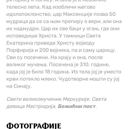
телесно лепа. Кад изобличи његово
идолопоклонство, цар Максенције позва 50
мудраца да се са њом препиру о вери, али она
их надмудри. Цар их све баци у огањ, где они
исповедише Христа. У тамници Света
Екатерина приведе Христу војводу
Порфирија и 200 војника, па и саму царицу.
Сви су посечени. На крају и она, после
великог мучења. Посечена је 310. године,
када јој је било 18 година. Из тела јој је уместо
крви потекло млеко. Чудотворне мошти су јој
на Синају.
Свети великомученик Меркурије. Света
девица Мастридија.
Божићни пост
.
ФОТОГРАФИЈЕ