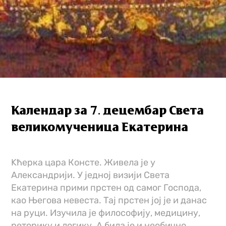
Календар за 7. децембар Света
великомученица Екатерина
Kћерка цара Консте. Живела је у
Александрији. У једној визији Света
Екатерина прими прстен од самог Господа,
као Његова невеста. Тај прстен јој је и данас
на руци. Изучила је философију, медицину,
реторику и логику. А била је и необично