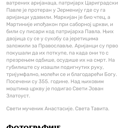
ватрених аријанаца, патријарх Цариградски
Павле је протеран у Јерменију где су га
аријанци удавили. Маркијан је био чтец, а
Мартиније ипођакон при саборној цркви, и
били су писари код патријарха Павла. Њих
двојица су се у сукобу са јеретицима
заложили за Православље. Аријанци су прво
покушали да их поткупе, па када они то с
презрењем одбише, осудише их на смрт. На
губилиште су изашли подигнутих руку,
тријумфално, молећи се и благодарећи Богу.
Посечени су 355. године. Над њиховим
моштима цркву је подигао Свети Јован
Златоуст.
Свети мученик Анастасије. Света Тавита.