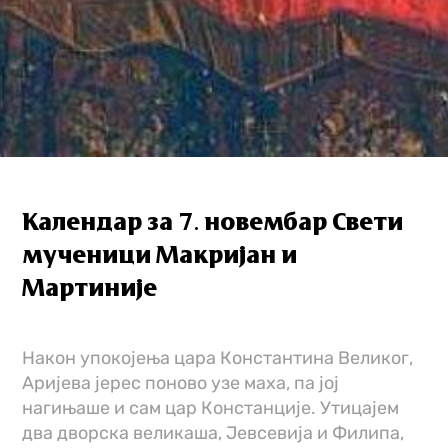
Календар за 7. новембар Свети
мученици Макријан и
Мартиније
Након упокојења цара Константина Великог,
Аријева јерес поново узе маха, па јој
нагињаше и сам цар Констанције. Утицајем
два дворска великаша, Јевсевија и Филипа,