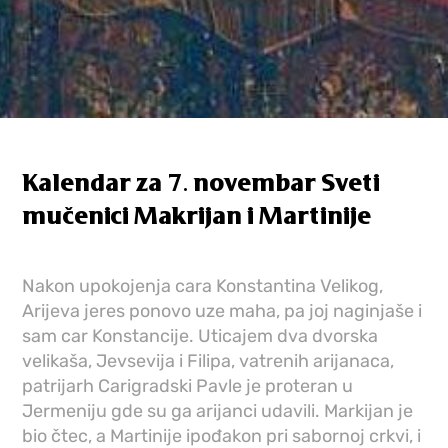
Kalendar za 7. novembar Sveti
mučenici Makrijan i Martinije
Nakon upokojenja cara Konstantina Velikog,
Arijeva jeres ponovo uze maha, pa joj naginjaše i
sam car Konstancije. Uticajem dva dvorska
velikaša, Jevsevija i Filipa, vatrenih arijanaca,
patrijarh Carigradski Pavle je proteran u
Jermeniju gde su ga arijanci udavili. Markijan je
bio čtec, a Martinije ipođakon pri sabornoj crkvi, i