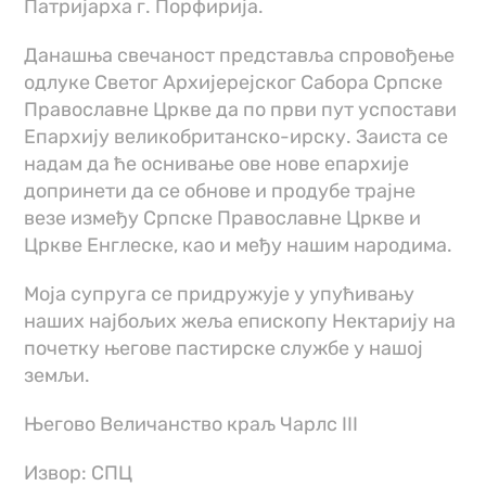
Патријарха г. Порфирија.
Данашња свечаност представља спровођење
одлуке Светог Архијерејског Сабора Српске
Православне Цркве да по први пут успостави
Епархију великобританско-ирску. Заиста се
надам да ће оснивање ове нове епархије
допринети да се обнове и продубе трајне
везе између Српске Православне Цркве и
Цркве Енглеске, као и међу нашим народима.
Моја супруга се придружује у упућивању
наших најбољих жеља епископу Нектарију на
почетку његове пастирске службе у нашој
земљи.
Његово Величанство краљ Чарлс III
Извор: СПЦ