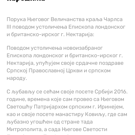
Порука Његовог Величанства краља Чарлса
III поводом устоличења Епископа лондонског
и британско-ирског г. Нектарија:
Поводом устоличења новоизабраног
Епископа лондонског и британско-ирског г.
Нектарија, упућујем своје срдачне поздраве
Српској Православној Цркви и српском
народу.
С љубављу се сећам своје посете Србији 2016.
године, времена које сам провео са Његовом
Светошћу Патријархом српским г. Иринејем,
као и своје посете манастиру Ковиљу, где сам
љубазно угошћен од стране тада
Митрополита, а сада Његове Светости