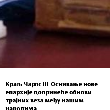
Краљ Чарлс III: Оснивање нове
епархије допринеће обнови
трајних веза међу нашим
народима