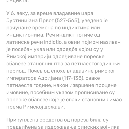
индикта.
У 6. веку, за време владавине цара
Јустинијана Првог (527-565), увeдено је
рачунање времена по индиктима или
индиктионима. Реч индикт потиче од
латинске речи indictio, а овим појмом називан
је посебан указ или одредба којом су у
Римској империји одређиване пореске
обавезе становништва за петнаестогодишњи
период. Почев од епохе владавине римског
императора Адријана (117-138), сваке
петнаесте године, након извршене процене
имовине, посебним указом прописиване су
пореске обавезе које је сваки становник имао
према Римској држави.
Прикупљена средства од пореза била су
предвиђена за издржавање римских војника