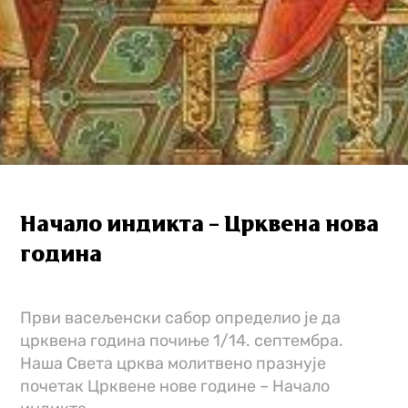
Начало индикта – Црквена нова
година
Први васељенски сабор определио је да
црквена година почиње 1/14. септембра.
Наша Света црква молитвено празнује
почетак Црквене нове године – Начало