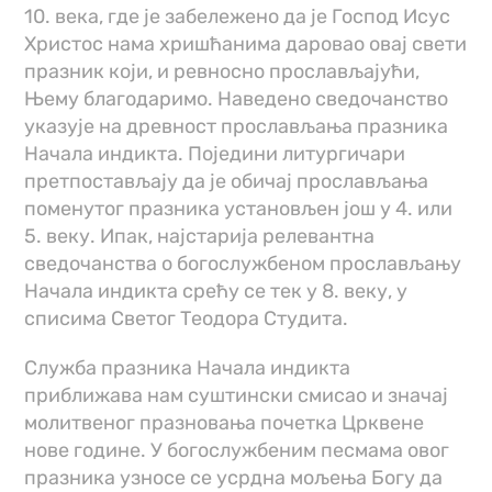
10. века, где је забележено да је Господ Исус
Христос нама хришћанима даровао овај свети
празник који, и ревносно прослављајући,
Њему благодаримо. Наведено сведочанство
указује на древност прослављања празника
Начала индикта. Поједини литургичари
претпостављају да је обичај прослављања
поменутог празника установљен још у 4. или
5. веку. Ипак, најстарија релевантна
сведочанства о богослужбеном прослављању
Начала индикта срећу се тек у 8. веку, у
списима Светог Теодора Студита.
Служба празника Начала индикта
приближава нам суштински смисао и значај
молитвеног празновања почетка Црквене
нове године. У богослужбеним песмама овог
празника узносе се усрдна мољења Богу да