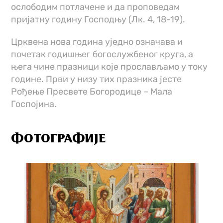
ослободим потлачене и да проповедам
пријатну годину Господњу (Лк. 4, 18-19).
Црквена нова година уједно означава и
почетак годишњег богослужбеног круга, а
њега чине празници које прослављамо у току
године. Први у низу тих празника јесте
Рођење Пресвете Богородице – Мала
Госпојина.
ФОТОГРАФИЈЕ