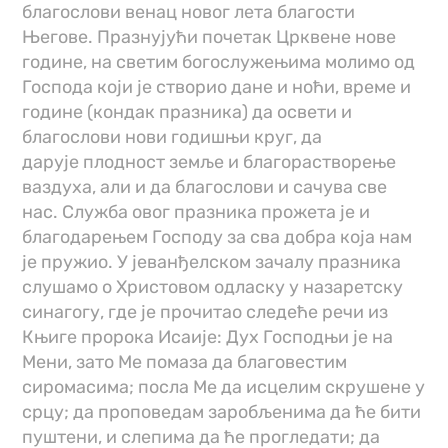
благослови венац новог лета благости
Његове. Празнујући почетак Црквене нове
године, на светим богослужењима молимо од
Господа који је створио дане и ноћи, време и
године (кондак празника) да освети и
благослови нови годишњи круг, да
дарује плодност земље и благорастворење
ваздуха, али и да благослови и сачува све
нас. Служба овог празника прожета је и
благодарењем Господу за сва добра која нам
је пружио. У јеванђелском зачалу празника
слушамо о Христовом одласку у назаретску
синагогу, где је прочитао следеће речи из
Књиге пророка Исаије: Дух Господњи је на
Мени, зато Ме помаза да благовестим
сиромасима; посла Ме да исцелим скрушене у
срцу; да проповедам заробљенима да ће бити
пуштени, и слепима да ће прогледати; да