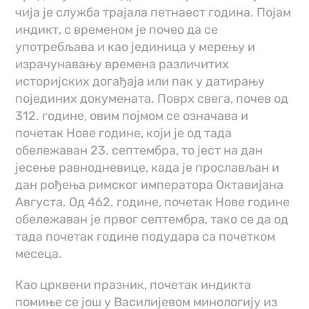
чија је служба трајала петнаест година. Појам
индикт, с временом је почео да се
употребљава и као јединица у мерењу и
израчунавању времена различитих
историјских догађаја или пак у датирању
појединих докумената. Поврх свега, почев од
312. године, овим појмом се означава и
почетак Нове године, који је од тада
обележаван 23. септембра, то јест на дан
јесење равнодневице, када је прослављан и
дан рођења римског императора Октавијана
Августа. Од 462. године, почетак Нове године
обележаван је првог септембра, тако се да од
тада почетак године подудара са почетком
месеца.
Као црквени празник, почетак индикта
помиње се још у Василијевом минологију из