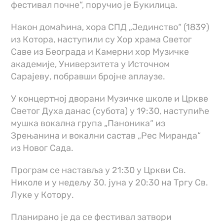
фестивал почне“, поручио је Букилица.
Након домаћина, хора СПД „Јединство“ (1839)
из Котора, наступили су Хор храма Светог
Саве из Београда и Камерни хор Музичке
академије, Универзитета у Источном
Сарајеву, побравши бројне аплаузе.
У концертној дворани Музичке школе и Цркве
Светог Духа данас (субота) у 19:30, наступиће
мушка вокална група „Паноника“ из
Зрењанина и вокални састав „Рес Миранда“
из Новог Сада.
Програм се наставља у 21:30 у Цркви Св.
Николе и у недељу 30. јуна у 20:30 на Тргу Св.
Луке у Котору.
Планирано је да се фестивал затвори