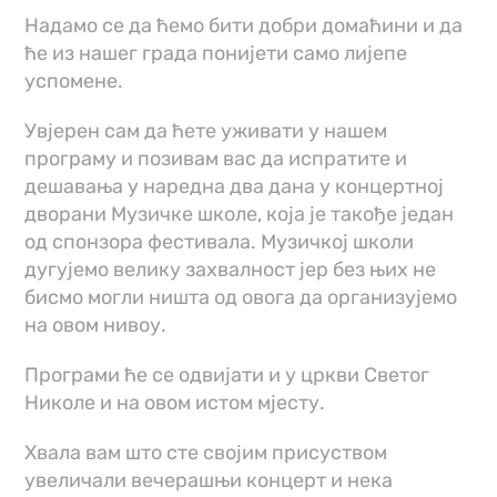
Надамо се да ћемо бити добри домаћини и да
ће из нашег града понијети само лијепе
успомене.
Увјерен сам да ћете уживати у нашем
програму и позивам вас да испратите и
дешавања у наредна два дана у концертној
дворани Музичке школе, која је такође један
од спонзора фестивала. Музичкој школи
дугујемо велику захвалност јер без њих не
бисмо могли ништа од овога да организујемо
на овом нивоу.
Програми ће се одвијати и у цркви Светог
Николе и на овом истом мјесту.
Хвала вам што сте својим присуством
увеличали вечерашњи концерт и нека