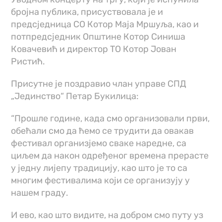
бројна публика, присуствовала је и
предсједница СО Котор Маја Мршуља, као и
потпредсједник Општине Котор Синиша
Ковачевић и директор ТО Котор Јован
Ристић.
Присутне је поздравио члан управе СПД
„Јединство“ Петар Букилица:
“Прошле године, када смо организовали први,
обећали смо да ћемо се трудити да овакав
фестивал организјемо сваке наредне, са
циљем да након одређеног времена прерасте
у једну лијепу традицију, као што је то са
многим фестивалима који се организују у
нашем граду.
И ево, као што видите, на добром смо путу уз