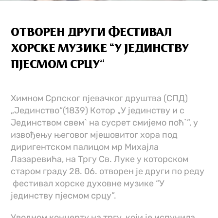
ОТВОРЕН ДРУГИ ФЕСТИВАЛ
ХОРСКЕ МУЗИКЕ “У ЈЕДИНСТВУ
ПЈЕСМОМ СРЦУ”
Химном Српског пјевачког друштва (СПД)
„Јединство“(1839) Котор „У јединству и с
Јединством свем` на сусрет смијемо поћ`”, у
извођењу његовог мјешовитог хора под
диригентском палицом мр Михајла
Лазаревића, на Тргу Св. Луке у которском
старом граду 28. 06. отворен je други по реду
фестивал хорске духовне музике “У
јединству пјесмом срцу”.
Уводном концерту на тргу, који је испунила