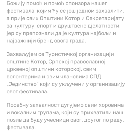
Божију помоћ и помоћ спонзора нашег
фестивала, којим ћу се још једном захвалити,
а прије свих Општини Котор и Секретаријату
за културу, спорт и друштвене д‌јелатности,
јер су препознали да је култура најбољи и
најважнији бренд овога града.
Захваљујем се Туристичкој организацији
општине Котор, Српској православној
црквеној општини которској, свим
волонтерима и свим члановима СПД
„Јединство“ који су укључени у организацију
овог фестивала.
Посебну захвалност дугујемо свим хоровима
и вокалним групама, који су прихватили наш
позив да буду учесници овог, другог по реду,
фестивала.