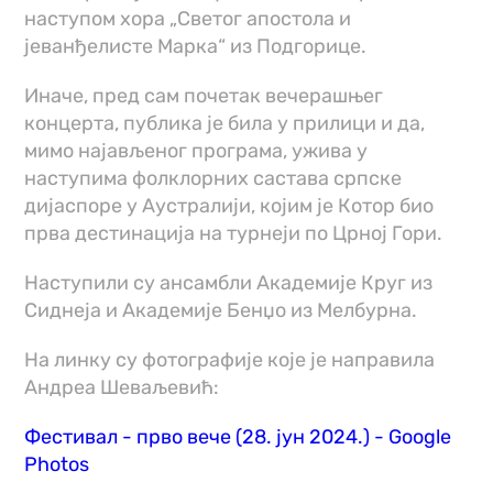
наступом хора „Светог апостола и
јеванђелисте Марка“ из Подгорице.
Иначе, пред сам почетак вечерашњег
концерта, публика је била у прилици и да,
мимо најављеног програма, ужива у
наступима фолклорних састава српске
дијаспоре у Аустралији, којим је Котор био
прва дестинација на турнеји по Црној Гори.
Наступили су ансамбли Академије Круг из
Сиднеја и Академије Бенџо из Мелбурна.
На линку су фотографије које је направила
Андреа Шеваљевић:
Фестивал - прво вече (28. јун 2024.) - Google
Photos