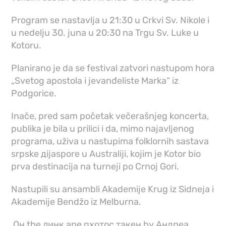
Program se nastavlja u 21:30 u Crkvi Sv. Nikole i
u nedelju 30. juna u 20:30 na Trgu Sv. Luke u
Kotoru.
Planirano je da se festival zatvori nastupom hora
„Svetog apostola i jevanđeliste Marka“ iz
Podgorice.
Inače, pred sam početak večerašnjeg koncerta,
publika je bila u prilici i da, mimo najavljenog
programa, uživa u nastupima folklornih sastava
srpske дijaspore u Australiji, kojim je Kotor bio
prva destinacija na turneji po Crnoj Gori.
Nastupili su ansambli Akademije Krug iz Sidneja i
Akademije Bendžo iz Melburna.
Он the линк аре пхотос такен by Андреа