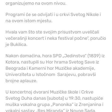
organizujemo na ovom nivou.
Programi će se odvijati i u crkvi Svetog Nikole i
na ovom istom mjestu.
Hvala vam što ste svojim prisustvom uveličali
večerašnji koncert i neka festival počne“, poručio
je Bukilica.
Nakon domaćina, hora SPD „Jedinstvo“ (1839) iz
Kotora, nastupili su Hor hrama Svetog Save iz
Beograda i Kamerni hor Muzičke akademije,
Univerziteta u Istočnom Sarajevu, pobravši
brojne aplauze.
U koncertnoj dvorani Muzičke škole i Crkve
Svetog Duha danas (subota) u 19:30, nastupiće
muška vokalna grupa „Panonika“ iz Zrenjanina i
vokalni sastav „Res Miranda“ iz Novog Sada.