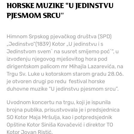
HORSKE MUZIKE “U JEDINSTVU
PJESMOM SRCU”
Himnom Srpskog pjevačkog društva (SPD)
„Jedinstvo“(1839) Kotor „U jedinstvu i s
Jedinstvom svem` na susret smijemo poć`”, u
izvođenju njegovog mješovitog hora pod
dirigentskom palicom mr Mihajla Lazarevića, na
Trgu Sv. Luke u kotorskom starom gradu 28.06.
je otvoren drugi po redu festival horske
duhovne muzike “U jedinstvu pjesmom srcu”.
Uvodnom koncertu na trgu, koji je ispunila
brojna publika, prisustvovala je i predsjednica
SO Kotor Maja Mršulja, kao i potpredsjednik
Opštine Kotor Siniša Kovačević i direktor TO
Kotor Jovan Ristić.