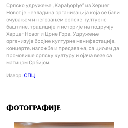
Српско удружење „Карађорђе“ из Херцег
Новог је невладина организација која се бави
очувањем и неговањем српске културне
баштине, традиције и историје на подручју
Херцег Новог и Црне Горе. Удружење
организује бројне културне манифестације,
концерте, изложбе и предавања, са циљем да
промовише српску културу и ојача везе са
матицом Србијом.
Извор:
СПЦ
ФОТОГРАФИЈЕ