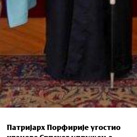
Патријарх Порфирије угостио