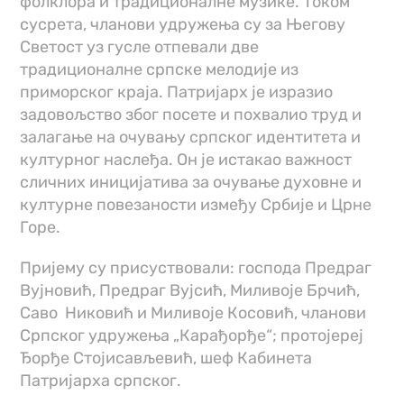
фолклора и традиционалне музике. Током
сусрета, чланови удружења су за Његову
Светост уз гусле отпевали две
традиционалне српске мелодије из
приморског краја. Патријарх је изразио
задовољство због посете и похвалио труд и
залагање на очувању српског идентитета и
културног наслеђа. Он је истакао важност
сличних иницијатива за очување духовне и
културне повезаности између Србије и Црне
Горе.
Пријему су присуствовали: господа Предраг
Вујновић, Предраг Вујсић, Миливоје Брчић,
Саво Никовић и Миливоје Косовић, чланови
Српског удружења „Карађорђе“; протојереј
Ђорђе Стојисављевић, шеф Кабинета
Патријарха српског.