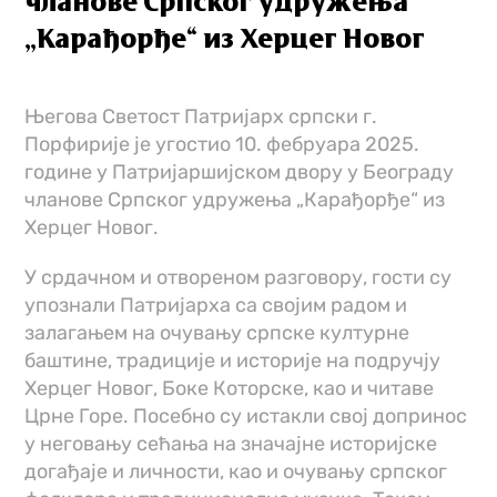
чланове Српског удружења
„Карађорђе“ из Херцег Новог
Његова Светост Патријарх српски г.
Порфирије је угостио 10. фебруара 2025.
године у Патријаршијском двору у Београду
чланове Српског удружења „Карађорђе“ из
Херцег Новог.
У срдачном и отвореном разговору, гости су
упознали Патријарха са својим радом и
залагањем на очувању српске културне
баштине, традиције и историје на подручју
Херцег Новог, Боке Которске, као и читаве
Црне Горе. Посебно су истакли свој допринос
у неговању сећања на значајне историјске
догађаје и личности, као и очувању српског