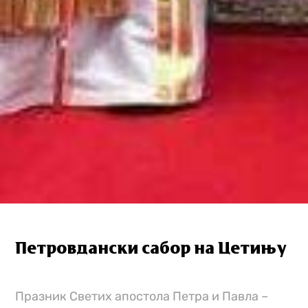
Петровдански сабор на Цетињу
Празник Светих апостола Петра и Павла –