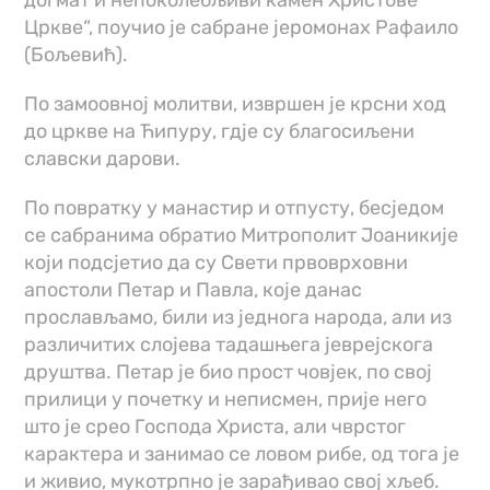
Цркве“, поучио је сабране јеромонах Рафаило
(Бољевић).
По замоовној молитви, извршен је крсни ход
до цркве на Ћипуру, гдје су благосиљени
славски дарови.
По повратку у манастир и отпусту, бесједом
се сабранима обратио Митрополит Јоаникије
који подсјетио да су Свети првоврховни
апостоли Петар и Павла, које данас
прослављамо, били из једнога народа, али из
различитих слојева тадашњега јеврејскога
друштва. Петар је био прост човјек, по свој
прилици у почетку и неписмен, прије него
што је срео Господа Христа, али чврстог
карактера и занимао се ловом рибе, од тога је
и живио, мукотрпно је зарађивао свој хљеб.