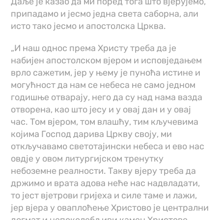
Даље је казао да ми поред тога што вјерујемо,
припадамо и јесмо једна света саборна, али
исто тако јесмо и апостолска Црква.
„И наш однос према Христу треба да је
набијен апостолском вјером и исповједањем
врло сажетим, јер у њему је пуноћа истине и
могућност да нам се небеса не само једном
годишње отварају, него да су над нама вазда
отворена, као што јесу и у овај дан и у овај
час. Том вјером, том влашћу, тим кључевима
којима Господ дарива Цркву своју, ми
откључавамо светотајински небеса и ево нас
овдје у овом литургијском тренутку
небоземне реалности. Такву вјеру треба да
држимо и врата адова неће нас надвладати,
то јест вјетрови гријеха и силе таме и лажи,
јер вјера у оваплоћење Христово је централни
догмат и непоколебљиви камен Христове