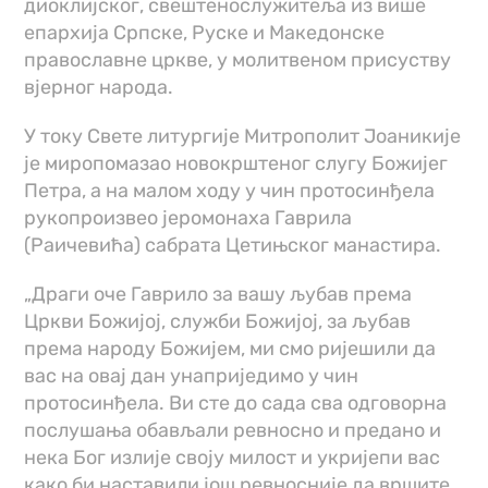
диоклијског, свештенослужитеља из више
епархија Српске, Руске и Македонске
православне цркве, у молитвеном присуству
вјерног народа.
У току Свете литургије Митрополит Јоаникије
је миропомазао новокрштеног слугу Божијег
Петра, а на малом ходу у чин протосинђела
рукопроизвео јеромонаха Гаврила
(Раичевића) сабрата Цетињског манастира.
„Драги оче Гаврило за вашу љубав према
Цркви Божијој, служби Божијој, за љубав
према народу Божијем, ми смо ријешили да
вас на овај дан унаприједимо у чин
протосинђела. Ви сте до сада сва одговорна
послушања обављали ревносно и предано и
нека Бог излије своју милост и укријепи вас
како би наставили још ревносније да вршите