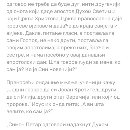
одговор не треба да буде дуг, нити другачији
од онога који даде апостол Духом Светим и
који Црква Христова, Црква православна даје
кроз све вјекове и даваће до краја свијета и
вијека. Дакле, питање гласи, а поставља га
сами Господ, не неко други, поставља га
својим апостолима, а преко њих, браћо и
сестре, и нама посебно у овај данашњи
апостолски дан: Шта говоре људи за мене, ко
сам ја? Ко је Син Човечији?“
Преносећи ондашње мњење, ученици кажу:
„Једни говоре да си Јован Крститељ, други
да си Илија, други опет Јеремија, или који од
пророка.” Исус их онда пита: „А ви шта
велите, ко сам ја?”
„Симон Петар одговори надахнут Духом