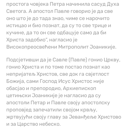
простога човјека Петра начинила сасуд Духа
Светога. А апостол Павле говорио је да све
оно што је до тада знао, чиме се нарочито
истицао и био познат, да су то све трице и
кучине, да то он све одбацује само да би
Христа задобио“, нагласио је
Високопреосвећени Митрополит Јоаникије.
Подсјетивши да је Савле (Павле) гонио Цркву,
гонио Христа и по томе постао познат као
непријатељ Христов, све док га свјетлост
Божија, сами Господ Исус Христос није
обасјао и препородио, Архиепископ
цетињски Јоаникије је нагласио да су
апостоли Петар и Павле своју апостолску
проповјед запечатили својом крвљу,
жртвујући своју главу за Јеванђеље Христово
и за Царство небеско.