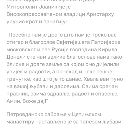
Митрополит Јоаникије је
Високопреосвећеном владици Аристарху
уручио крст и панагију:
„Посебно нам је драго што нам је преко вас
стигао и благослов Свјетијешега Патријарха
московског и све Русије господина Кирила.
Донели сте нам велике благослове нама тако
блиске и драге земље са којом смо дијелили
увијек и радости, а понекад и неке тешке
тренутке, као што је то данас. Хвала вам пуно
на вашој љубави и даровима. Свима срећан
празник, свима здравље, радост и спасење,
Амин, Боже дај!“
Петровданско сабрање у Цетињском
манастиру настављено је за трпезом љубави.