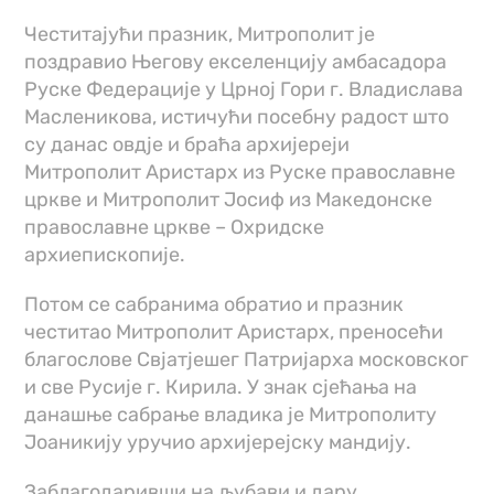
Честитајући празник, Митрополит је
поздравио Његову екселенцију амбасадора
Руске Федерације у Црној Гори г. Владислава
Масленикова, истичући посебну радост што
су данас овдје и браћа архијереји
Митрополит Аристарх из Руске православне
цркве и Митрополит Јосиф из Македонске
православне цркве – Охридске
архиепископије.
Потом се сабранима обратио и празник
честитао Митрополит Аристарх, преносећи
благослове Свјатјешег Патријарха московског
и све Русије г. Кирила. У знак сјећања на
данашње сабрање владика је Митрополиту
Јоаникију уручио архијерејску мандију.
Заблагодаривши на љубави и дару,