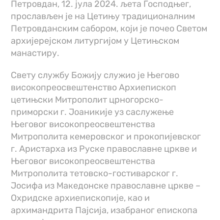
Петровдан, 12. јула 2024. љета Господњег,
прослављен је на Цетињу традиционалним
Петровданским сабором, који је почео Светом
архијерејском литургијом у Цетињском
манастиру.
Свету службу Божију служио је Његово
високопреосвештенство Архиепископ
цетињски Митрополит црногорско-
приморски г. Јоаникије уз саслужење
Његовог високопреосвештенства
Митрополита кемеровског и прокопијевског
г. Аристарха из Руске православне цркве и
Његовог високопреосвештенства
Митрополита тетовско-гостиварског г.
Јосифа из Македонске православне цркве –
Охридске архиепископије, као и
архимандрита Пајсија, изабраног епископа