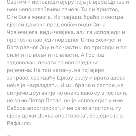
Светим и исповједи вјеру која је вјера Цркве и
њен непоколебљиви темељ: Ти си Христос,
Син Бога живога. Исповједи, браћо и сестре,
вјером да иако пред собом види Сина
Човјечијега, види човјека, али га исповједи и
препозна као јединородног Сина Божијег и
Бога равног Оцу и по части и по природи и по
сили и по вољи и по власти. А Господ
задовољан, печати то исповједање
ријечима: На том камену, на тој вјери
заправо, сазидаћу Цркву своју и врата адова
неће је надвладати. И ми, браћо и сестре, не
смијемо другачије но онако како су апостоли,
не само Петар Петар, он је исповједио у име
Сабора апостолског, и не само апостоли, ту
вјеру држи Црква апостолска“, бесједио је о.
Рафаило.