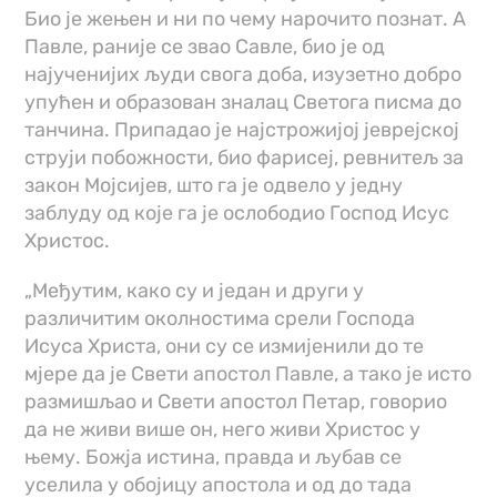
Био је жењен и ни по чему нарочито познат. А
Павле, раније се звао Савле, био је од
најученијих људи свога доба, изузетно добро
упућен и образован зналац Светога писма до
танчина. Припадао је најстрожијој јеврејској
струји побожности, био фарисеј, ревнитељ за
закон Мојсијев, што га је одвело у једну
заблуду од које га је ослободио Господ Исус
Христос.
„Међутим, како су и један и други у
различитим околностима срели Господа
Исуса Христа, они су се измијенили до те
мјере да је Свети апостол Павле, а тако је исто
размишљао и Свети апостол Петар, говорио
да не живи више он, него живи Христос у
њему. Божја истина, правда и љубав се
уселила у обојицу апостола и од до тада