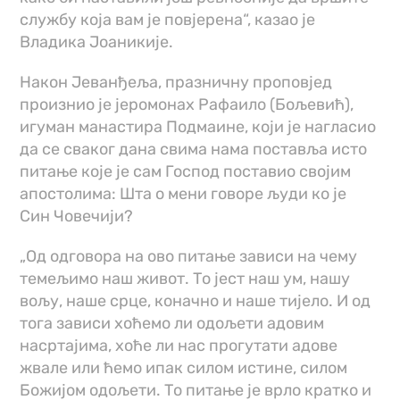
службу која вам је повјерена“, казао је
Владика Јоаникије.
Након Јеванђеља, празничну проповјед
произнио је јеромонах Рафаило (Бољевић),
игуман манастира Подмаине, који је нагласио
да се сваког дана свима нама поставља исто
питање које је сам Господ поставио својим
апостолима: Шта о мени говоре људи ко је
Син Човечији?
„Од одговора на ово питање зависи на чему
темељимо наш живот. То јест наш ум, нашу
вољу, наше срце, коначно и наше тијело. И од
тога зависи хоћемо ли одољети адовим
насртајима, хоће ли нас прогутати адове
жвале или ћемо ипак силом истине, силом
Божијом одољети. То питање је врло кратко и