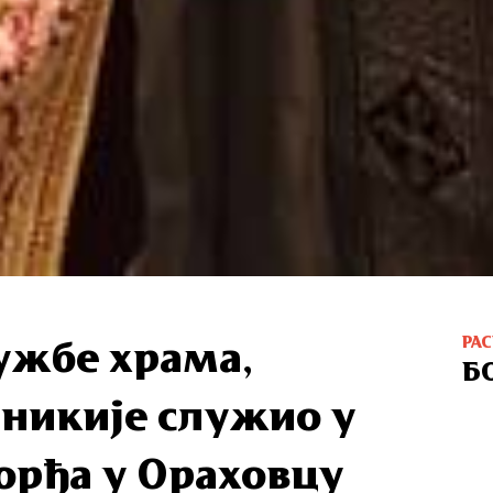
РА
ужбе храма,
Б
никије служио у
орђа у Ораховцу