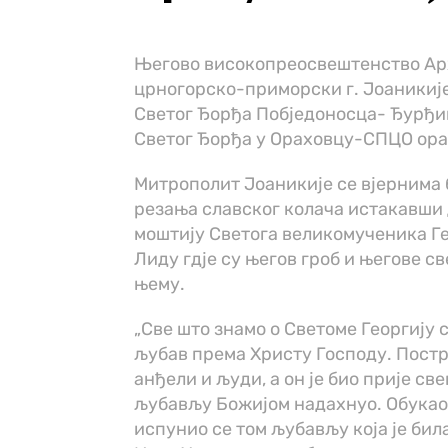
Његово високопреосвештенство А
црногорско-приморски г. Јоаникиј
Светог Ђорђа Побједоносца- Ђурђиц
Светог Ђорђа у Ораховцу-СПЦО ор
Митрополит Јоаникије се вјернима 
резања славског колача истакавши
моштију Светога великомученика Гео
Лиду гдје су његов гроб и његове с
њему.
„Све што знамо о Светоме Георгију св
љубав према Христу Господу. Постра
анђели и људи, а он је био прије св
љубављу Божијом надахнуо. Обукао с
испунио се том љубављу која је бил