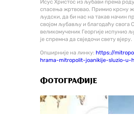
Исус Христос из љубави према роду
спасења жртвовао. Примио крсну жр
људски, да би нас на такав начин п
својом љубављу и благодаћу свога С
великомученик Георгије испунио љ
је спремна да свједочи свету вјеру.
Опширније на линку:
https://mitrop
hrama-mitropolit-joanikije-sluzio-
ФОТОГРАФИЈЕ