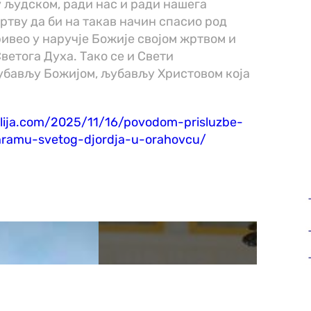
 људском, ради нас и ради нашега
тву да би на такав начин спасио род
ривео у наручје Божије својом жртвом и
ветога Духа. Тако се и Свети
убављу Божијом, љубављу Христовом која
olija.com/2025/11/16/povodom-prisluzbe-
u-hramu-svetog-djordja-u-orahovcu/