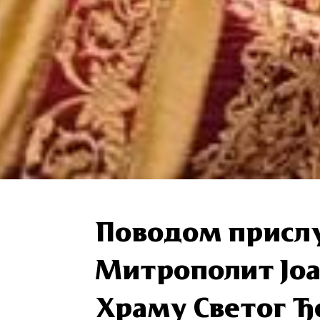
Поводом присл
Митрополит Јоа
Храму Светог Ђ