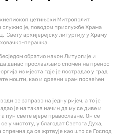
рхиепископ цетињски Митрополит
е служио је, поводом прислужбе Храма
, Свету архијерејску литургију у Храму
аховачко-перашка.
бесједом обратио након Литургије и
 да данас прослављамо спомен на пренос
ргија из мјеста гдје је пострадао у град
вете мошти, као и древни храм посвећен
оди се заправо на једну ријеч, а то је
дао је на такав начин да му се диве и
ега пун свете вјере православне. Он се
е у чистоту, у благодат Светога Духа,
а спремна да се жртвује као што се Господ