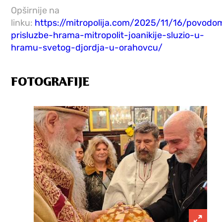
Opširnije na
linku:
https://mitropolija.com/2025/11/16/povodo
prisluzbe-hrama-mitropolit-joanikije-sluzio-u-
hramu-svetog-djordja-u-orahovcu/
FOTOGRAFIJE