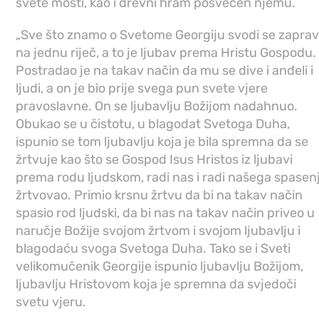
svete mošti, kao i drevni hram posvećen njemu.
„Sve što znamo o Svetome Georgiju svodi se zapra
na jednu riječ, a to je ljubav prema Hristu Gospodu.
Postradao je na takav način da mu se dive i anđeli i
ljudi, a on je bio prije svega pun svete vjere
pravoslavne. On se ljubavlju Božijom nadahnuo.
Obukao se u čistotu, u blagodat Svetoga Duha,
ispunio se tom ljubavlju koja je bila spremna da se
žrtvuje kao što se Gospod Isus Hristos iz ljubavi
prema rodu ljudskom, radi nas i radi našega spasen
žrtvovao. Primio krsnu žrtvu da bi na takav način
spasio rod ljudski, da bi nas na takav način priveo u
naručje Božije svojom žrtvom i svojom ljubavlju i
blagodaću svoga Svetoga Duha. Tako se i Sveti
velikomučenik Georgije ispunio ljubavlju Božijom,
ljubavlju Hristovom koja je spremna da svjedoči
svetu vjeru.