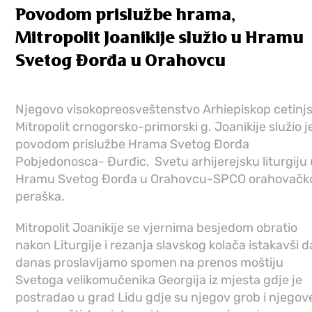
Povodom prislužbe hrama,
Mitropolit Joanikije služio u Hramu
Svetog Đorđa u Orahovcu
Njegovo visokopreosveštenstvo Arhiepiskop cetinjs
Mitropolit crnogorsko-primorski g. Joanikije služio j
povodom prislužbe Hrama Svetog Đorđa
Pobjedonosca- Đurđic, Svetu arhijerejsku liturgiju
Hramu Svetog Đorđa u Orahovcu-SPCO orahovačk
peraška.
Mitropolit Joanikije se vjernima besjedom obratio
nakon Liturgije i rezanja slavskog kolača istakavši d
danas proslavljamo spomen na prenos moštiju
Svetoga velikomučenika Georgija iz mjesta gdje je
postradao u grad Lidu gdje su njegov grob i njegov