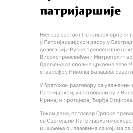
патријаршије
Његова светост Патријарх српски г.
у Патријаршијском двору у Београд
делегацији Руске православне цркв
Високопреосвећени Митрополит вол
Одељења за спољне црквене везе Мо
ставрофор Николај Балашов, саветн
У братском разговору са уваженим 
Патријархом, учествовали су и Вис
Иринеј и протојереј Ђорђе Стојиса
Током дана, поглавар Српске право
са Светејшим Патријархом московск
мишљења о изазовима са којима се 