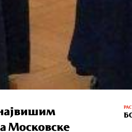
РА
 највишим
Б
а Московске