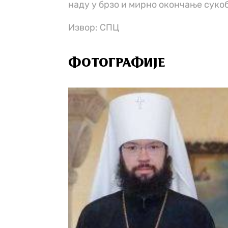
наду у брзо и мирно окончање суко
Извор: СПЦ
ФОТОГРАФИЈЕ