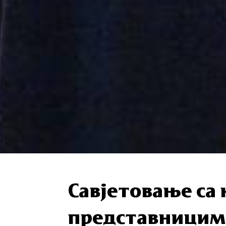
Савjетовање са
представницим