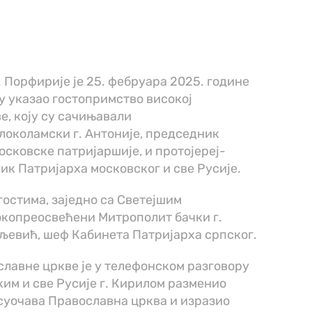
 Порфирије је 25. фебруара 2025. године
у указао гостопримство високој
е, коју су сачињавали
околамски г. Антоније, председник
сковске патријаршије, и протојереј-
ик Патријарха московског и све Русије.
гостима, заједно са Светејшим
окопреосвећени Митрополит бачки г.
вљевић, шеф Кабинета Патријарха српског.
славне цркве је у телефонском разговору
им и све Русије г. Кирилом разменио
суочава Православна црква и изразио