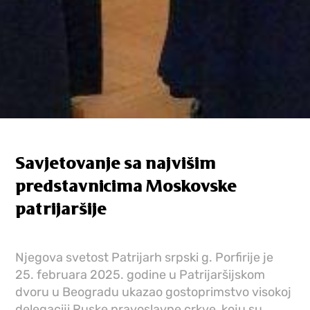
Savjetovanje sa najvišim
predstavnicima Moskovske
patrijaršije
Njegova svetost Patrijarh srpski g. Porfirije je
25. februara 2025. godine u Patrijaršijskom
dvoru u Beogradu ukazao gostoprimstvo visokoj
delegaciji Ruske pravoslavne crkve, koju su