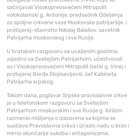
sačinjavali Visokopreosvećeni Mitropolit
volokolamski g. Antonije, predsednik Odeljenja
za spoljne crkvene veze Moskovske patrijaršije, i
protojerej-stavrofor Nikolaj Balašov, savetnik
Patrijarha moskovskog i sve Rusije.
U bratskom razgovoru sa uvaženim gostima,
zajedno sa Svetejšim Patrijarhom, učestvovali
su i Visokopreosvećeni Mitropolit bački g. Irinej i
protojerej Đorđe Stojisavljević, šef Kabineta
Patrijarha srpskog.
Tokom dana, poglavar Srpske pravoslavne crkve
je u telefonskom razgovoru sa Svetejšim
Patrijarhom moskovskim i sve Rusije g. Kirilom
razmenio mišljenja o izazovima sa kojima se
suočava Pravoslavna crkva i izrazio nadu u brzo i
mirno okončanje sukoba i antagonizama.