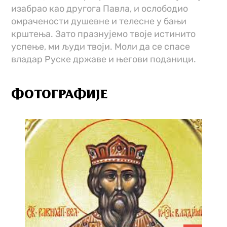
изабрао као другога Павла, и ослободио
омрачености душевне и телесне у бањи
крштења. Зато празнујемо твоје истинито
успење, ми људи твоји. Моли да се спасе
владар Руске државе и његови поданици.
ФОТОГРАФИЈЕ