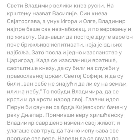
Свети Владимир велики кнез руски. На
крштењу назват Василије. Син кнеза
Свјатослава, а унук Игора и Олге, Владимир
најпре беше сав незнабожац, и по веровању и
по животу. Сазнавши да постоје друге вере он
поче брижљиво испитивати, која је од њих
најбоља. Зато посла и једно изасланство у
Цариград. Када се изасланици вратише,
саопштише кнезу, да су били на служби у
православној цркви, Светој Софији, и да су
били „ван себе не знајући да ли су на земљи
или на небу.“ То побуди Владимира, да се
крсти и да крсти народ свој. Главни идол
Перун би свучен са брда Кијевскоги бачен у
реку Дњепар. Примивши веру хришћанску
Владимир савршено измени свој живот, и
улагаше сав труд, да тачно испуњава све
прописе ове вере. Нареди да се свуда по