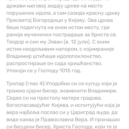
држави његовој зидају цркве на место
порушених идола, а сам сазида красну цркву
Пресветој Богородици у Кијеву. Ова црква
беше подигнута на оном истом месту, где
раније мученички пострадаше за Христа св.
Теодор и син му Јован (в. 12 јули). С оним
истим неодољивим напором, с којимраније
Владимир штићаше идолопоклонство,
распростираше он сада хришћанство.
Упокоји се у Господу 1015 год.
Тропар (глас 4):Уподобио си се купцу који је
тражио сјајни бисер, знаменити Владимире.
Седео си на престолу матере градова,
богоспасавајућег Кијева, и испитујући која је
вера најбоља послао си у Цариград људе, да
виде каква је Православна Вера. И пронашао
си бесцени бисер, Христа Господа, који те је