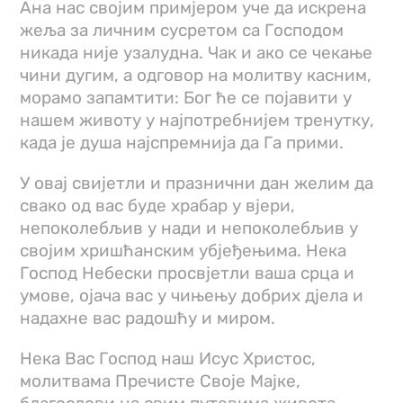
Ана нас својим примјером уче да искрена
жеља за личним сусретом са Господом
никада није узалудна. Чак и ако се чекање
чини дугим, а одговор на молитву касним,
морамо запамтити: Бог ће се појавити у
нашем животу у најпотребнијем тренутку,
када је душа најспремнија да Га прими.
У овај свијетли и празнични дан желим да
свако од вас буде храбар у вјери,
непоколебљив у нади и непоколебљив у
својим хришћанским убјеђењима. Нека
Господ Небески просвјетли ваша срца и
умове, ојача вас у чињењу добрих дјела и
надахне вас радошћу и миром.
Нека Вас Господ наш Исус Христос,
молитвама Пречисте Своје Мајке,