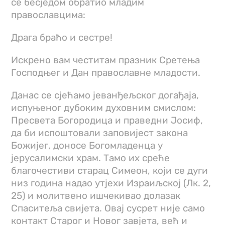
се бесједом обратио младим
православцима:
Драга браћо и сестре!
Искрено вам честитам празник Сретења
Господњег и Дан православне младости.
Данас се сјећамо јеванђељског догађаја,
испуњеног дубоким духовним смислом:
Пресвета Богородица и праведни Јосиф,
да би испоштовали заповијест закона
Божијег, доносе Богомладенца у
јерусалимски храм. Тамо их среће
благочестиви старац Симеон, који се дуги
низ година надао утјехи Израиљској (Лк. 2,
25) и молитвено ишчекивао долазак
Спаситеља свијета. Овај сусрет није само
контакт Старог и Новог завјета, већ и