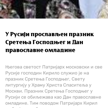
У Русији прослављен празник
Сретења Господњег и Дан
православне омладине
Његова светост Патријарх московски и све
Русије господин Кирило служио је на
празник Сретења Господњег, Свету
литургију у Храму Христа Спаситеља у
Москви. Празник Сретења Господњег у
Русији се обиљежава као Дан православне
омладине. Тим поводом Патријарх Кирил