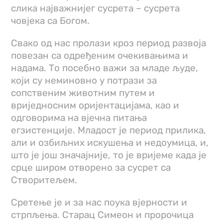
слика најважнијег сусрета – сусрета
човјека са Богом.
Свако од нас пролази кроз период развоја
повезан са одређеним очекивањима и
надама. То посебно важи за младе људе,
који су неминовно у потрази за
сопственим животним путем и
вриједносним оријентацијама, као и
одговорима на вјечна питања
егзистенције. Младост је период прилика,
али и озбиљних искушења и недоумица, и,
што је још значајније, то је вријеме када је
срце широм отворено за сусрет са
Створитељем.
Сретење је и за нас поука вјерности и
стрпљења. Старац Симеон и пророчица