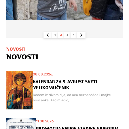
1
2
3
4
NOVOSTI
NOVOSTI
08.08.2026.
KALENDAR ZA 9. AVGUST SVETI
VELIKOMUČENIK...
Rodom iz Nikomidije, od oca neznabošca i majke
hrišćanke. Kao mladić,...
11.08.2026.
PROMOCIJA KNJIGE VLADIKE GRIGORIJA