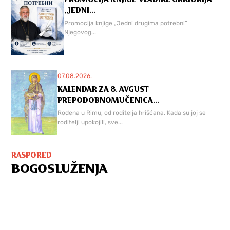
,,JEDNI...
Promocija knjige „Jedni drugima potrebni“
Njegovog...
07.08.2026.
KALENDAR ZA 8. AVGUST
PREPODOBNOMUČENICA...
Rođena u Rimu, od roditelja hrišćana. Kada su joj se
roditelji upokojili, sve...
RASPORED
BOGOSLUŽENJA