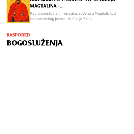
MAGDALINA –...
Ravnoapostolna mironosica, rođena u Magdali, kod
Genisaretskog jezera. Mučilo je 7 zlih...
RASPORED
BOGOSLUŽENJA