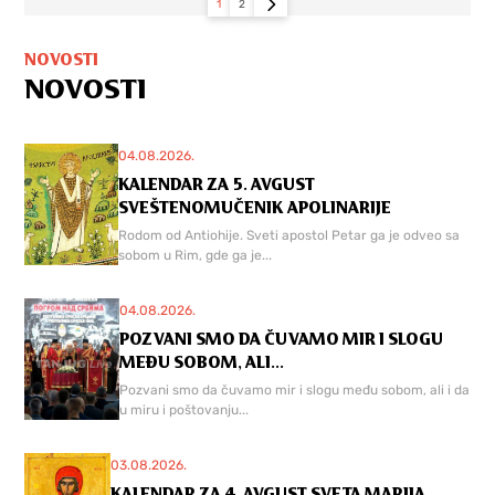
1
2
NOVOSTI
NOVOSTI
04.08.2026.
KALENDAR ZA 5. AVGUST
SVEŠTENOMUČENIK APOLINARIJE
Rodom od Antiohije. Sveti apostol Petar ga je odveo sa
sobom u Rim, gde ga je...
04.08.2026.
POZVANI SMO DA ČUVAMO MIR I SLOGU
MEĐU SOBOM, ALI...
Pozvani smo da čuvamo mir i slogu među sobom, ali i da
u miru i poštovanju...
03.08.2026.
KALENDAR ZA 4. AVGUST SVETA MARIJA