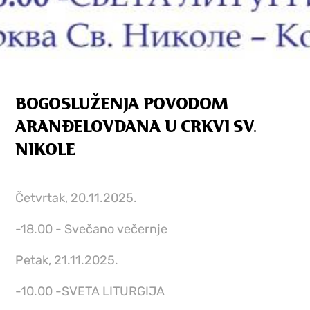
BOGOSLUŽENJA POVODOM
ARANĐELOVDANA U CRKVI SV.
NIKOLE
Četvrtak, 20.11.2025.
-18.00 - Svečano večernje
Petak, 21.11.2025.
-10.00 -SVETA LITURGIJA