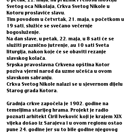
U petak, 22. maja, na praznik Prenosa moštiju
Svetog oca Nikolaja, Crkva Svetog Nikole u
Kotoru proslaviće slavu.
Tim povodom u četvrtak, 21. maja, s početkom u
19 sati, služiće se svečano večernje
bogosluženje.
Na dan slave, u petak, 22. maja, u 8 sati će se
služiti praznično jutrenje, au 10 sati Sveta
liturgija, nakon koje će se obaviti rezanje
slavskog kolača.
Srpska pravoslavna Crkvena opština Kotor
poziva vjerni narod da uzme učešća u ovom
slavskom sabranju.
Crkva Svetog Nikole nalazi se u sjevernom dijelu
Starog grada Kotora.
Gradnja crkve započela je 1902. godine na
temeljima starijeg hrama. Projekt je radio
poznati arhitekt Ćiril Iveković koji je krajem XIX
vijeka došao iz Sarajeva i u ovom regionu ostao
pune 24. godine jer su to bile godine njegovog