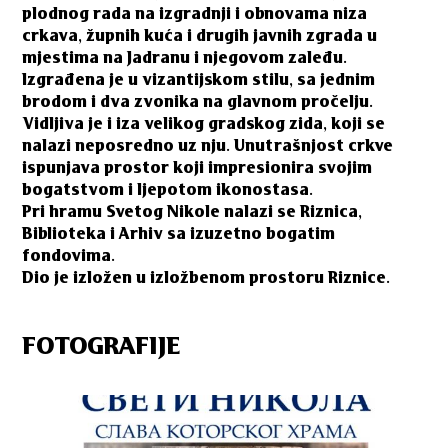
plodnog rada na izgradnji i obnovama niza
crkava, župnih kuća i drugih javnih zgrada u
mjestima na Jadranu i njegovom zaleđu.
Izgrađena je u vizantijskom stilu, sa jednim
brodom i dva zvonika na glavnom pročelju.
Vidljiva je i iza velikog gradskog zida, koji se
nalazi neposredno uz nju. Unutrašnjost crkve
ispunjava prostor koji impresionira svojim
bogatstvom i ljepotom ikonostasa.
Pri hramu Svetog Nikole nalazi se Riznica,
Biblioteka i Arhiv sa izuzetno bogatim
fondovima.
Dio je izložen u izložbenom prostoru Riznice.
FOTOGRAFIJE