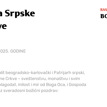
RA
a Srpske
B
ve
025. GODINE
lit beogradsko-karlovački i Patrijarh srpski,
vne Crkve – sveštenstvu, monaštvu i svim
lagodat, milost i mir od Boga Oca, i Gospoda
uz sveradosni božićni pozdrav: