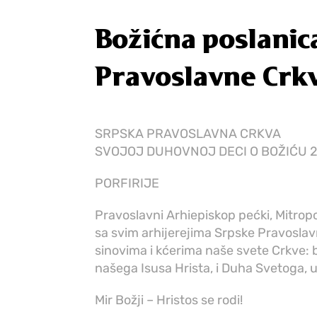
Božićna poslanic
Pravoslavne Crk
SRPSKA PRAVOSLAVNA CRKVA
SVOJOJ DUHOVNOJ DECI O BOŽIĆU 2
PORFIRIJE
Pravoslavni Arhiepiskop pećki, Mitropo
sa svim arhijerejima Srpske Pravosla
sinovima i kćerima naše svete Crkve: b
našega Isusa Hrista, i Duha Svetoga, 
Mir Božji – Hristos se rodi!