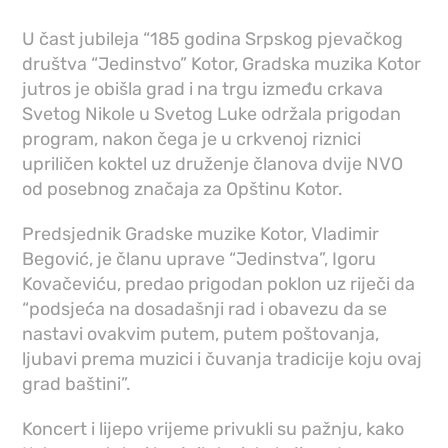
U čast jubileja “185 godina Srpskog pjevačkog
društva “Jedinstvo” Kotor, Gradska muzika Kotor
jutros je obišla grad i na trgu između crkava
Svetog Nikole u Svetog Luke održala prigodan
program, nakon čega je u crkvenoj riznici
upriličen koktel uz druženje članova dvije NVO
od posebnog značaja za Opštinu Kotor.
Predsjednik Gradske muzike Kotor, Vladimir
Begović, je članu uprave “Jedinstva”, Igoru
Kovačeviću, predao prigodan poklon uz riječi da
“podsjeća na dosadašnji rad i obavezu da se
nastavi ovakvim putem, putem poštovanja,
ljubavi prema muzici i čuvanja tradicije koju ovaj
grad baštini”.
Koncert i lijepo vrijeme privukli su pažnju, kako