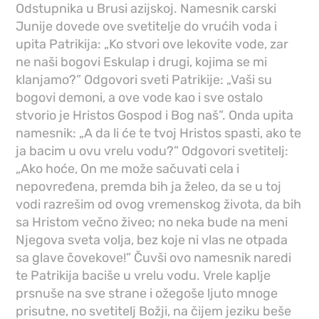
Odstupnika u Brusi azijskoj. Namesnik carski
Junije dovede ove svetitelje do vrućih voda i
upita Patrikija: „Ko stvori ove lekovite vode, zar
ne naši bogovi Eskulap i drugi, kojima se mi
klanjamo?” Odgovori sveti Patrikije: „Vaši su
bogovi demoni, a ove vode kao i sve ostalo
stvorio je Hristos Gospod i Bog naš”. Onda upita
namesnik: „A da li će te tvoj Hristos spasti, ako te
ja bacim u ovu vrelu vodu?” Odgovori svetitelj:
„Ako hoće, On me može sačuvati cela i
nepovređena, premda bih ja želeo, da se u toj
vodi razrešim od ovog vremenskog života, da bih
sa Hristom večno živeo; no neka bude na meni
Njegova sveta volja, bez koje ni vlas ne otpada
sa glave čovekove!” Čuvši ovo namesnik naredi
te Patrikija baciše u vrelu vodu. Vrele kaplje
prsnuše na sve strane i ožegoše ljuto mnoge
prisutne, no svetitelj Božji, na čijem jeziku beše