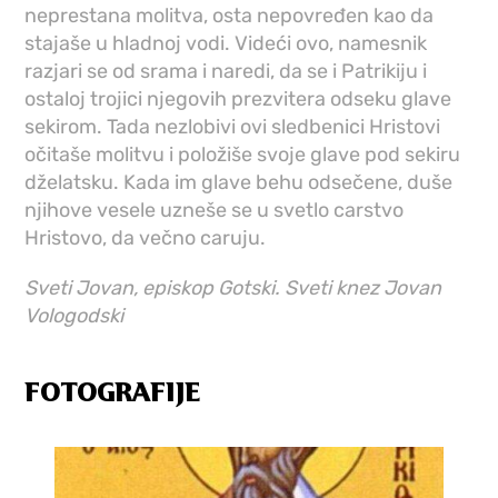
neprestana molitva, osta nepovređen kao da
stajaše u hladnoj vodi. Videći ovo, namesnik
razjari se od srama i naredi, da se i Patrikiju i
ostaloj trojici njegovih prezvitera odseku glave
sekirom. Tada nezlobivi ovi sledbenici Hristovi
očitaše molitvu i položiše svoje glave pod sekiru
dželatsku. Kada im glave behu odsečene, duše
njihove vesele uzneše se u svetlo carstvo
Hristovo, da večno caruju.
Sveti Jovan, episkop Gotski. Sveti knez Jovan
Vologodski
FOTOGRAFIJE