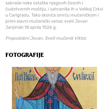
sabraše neke ostatke njegovih česnih i
čudotvornih moštiju, i sahraniše ih u Velikoj Crkvi
u Carigradu. Tako skonča smrću mučeničkom i
primi slavni mučenički venac sveti Jovan
Janjinski 18 aprila 1526 g.
Prepodobni Jovan. Sveti mučenik Viktor.
FOTOGRAFIJE