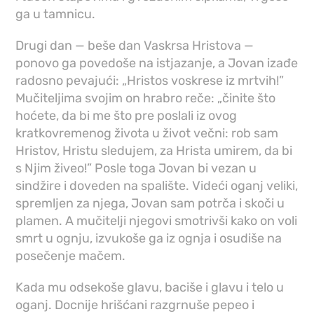
ga u tamnicu.
Drugi dan — beše dan Vaskrsa Hristova —
ponovo ga povedoše na istjazanje, a Jovan izađe
radosno pevajući: „Hristos voskrese iz mrtvih!”
Mučiteljima svojim on hrabro reče: „činite što
hoćete, da bi me što pre poslali iz ovog
kratkovremenog života u život večni: rob sam
Hristov, Hristu sledujem, za Hrista umirem, da bi
s Njim živeo!” Posle toga Jovan bi vezan u
sindžire i doveden na spalište. Videći oganj veliki,
spremljen za njega, Jovan sam potrča i skoči u
plamen. A mučitelji njegovi smotrivši kako on voli
smrt u ognju, izvukoše ga iz ognja i osudiše na
posečenje mačem.
Kada mu odsekoše glavu, baciše i glavu i telo u
oganj. Docnije hrišćani razgrnuše pepeo i