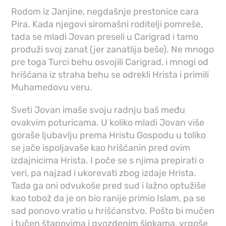
Rodom iz Janjine, negdašnje prestonice cara
Pira. Kada njegovi siromašni roditelji pomreše,
tada se mladi Jovan preseli u Carigrad i tamo
produži svoj zanat (jer zanatlija beše). Ne mnogo
pre toga Turci behu osvojili Carigrad, i mnogi od
hrišćana iz straha behu se odrekli Hrista i primili
Muhamedovu veru.
Sveti Jovan imaše svoju radnju baš među
ovakvim poturicama. U koliko mladi Jovan više
goraše ljubavlju prema Hristu Gospodu u toliko
se jače ispoljavaše kao hrišćanin pred ovim
izdajnicima Hrista. I poče se s njima prepirati o
veri, pa najzad i ukorevati zbog izdaje Hrista.
Tada ga oni odvukoše pred sud i lažno optužiše
kao tobož da je on bio ranije primio Islam, pa se
sad ponovo vratio u hrišćanstvo. Pošto bi mučen
i tučen štapovima i gvozdenim šipkama, vrgoše