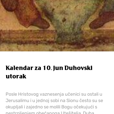
Kalendar za 10. jun Duhovski
utorak
Posle Hristovog vaznesenja učenici su ostali u
Jerusalimu i u jednoj sobi na Sionu često su se
okupljali i zajedno se molili Bogu očekujući s
nestrpljenjem obećanoga Utešitelja, Duha