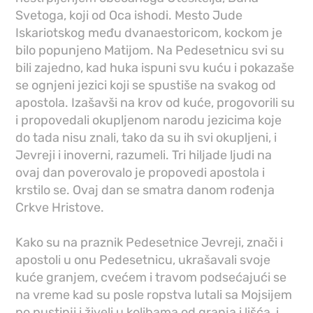
Svetoga, koji od Oca ishodi. Mesto Jude
Iskariotskog među dvanaestoricom, kockom je
bilo popunjeno Matijom. Na Pedesetnicu svi su
bili zajedno, kad huka ispuni svu kuću i pokazaše
se ognjeni jezici koji se spustiše na svakog od
apostola. Izašavši na krov od kuće, progovorili su
i propovedali okupljenom narodu jezicima koje
do tada nisu znali, tako da su ih svi okupljeni, i
Jevreji i inoverni, razumeli. Tri hiljade ljudi na
ovaj dan poverovalo je propovedi apostola i
krstilo se. Ovaj dan se smatra danom rođenja
Crkve Hristove.
Kako su na praznik Pedesetnice Jevreji, znači i
apostoli u onu Pedesetnicu, ukrašavali svoje
kuće granjem, cvećem i travom podsećajući se
na vreme kad su posle ropstva lutali sa Mojsijem
po pustinji i živeli u kolibama od granja i lišća, i