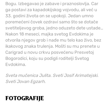
Bogu. Izbegavao je zabave i praznoslovlja. Car
ga postavi za kapadokijskog vojvodu, ali već u
33. godini života on se upokoji. Jedan umno
poremećeni čovek ozdravi samo što se dotače
svetiteljevog groba, jedno oduzeto dete ustade…
Nakon 18 meseci, majka svetog Evdokima je
otvorila njegov grob i nađe mu telo kao živo, bez
ikakovog znaka trulenja. Mošti su mu prenete u
Carigrad u novu crkvu posvećenu Presvetoj
Bogorodici, koju su podigli roditelji Svetog
Evdokima.
Sveta mučenica Julita. Sveti Josif Arimatejski.
Sveti Jovan Egzarh.
FOTOGRAFIJE