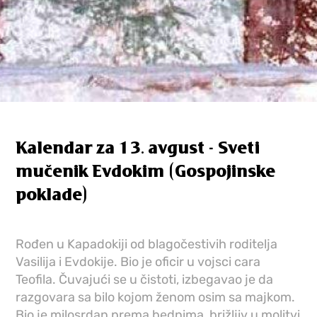
Kalendar za 13. avgust - Sveti
mučenik Evdokim (Gospojinske
poklade)
Rođen u Kapadokiji od blagočestivih roditelja
Vasilija i Evdokije. Bio je oficir u vojsci cara
Teofila. Čuvajući se u čistoti, izbegavao je da
razgovara sa bilo kojom ženom osim sa majkom.
Bio je milosrdan prema bednima, brižljiv u molitvi