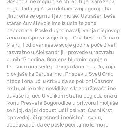
Gospoda, ne mogu ti se obrati ti, jer sam žena
naga! Tada joj Zosim dobaci svoju gornju ha
ljinu; ona se ogrnu i javi mu se. Ustrašen beše
starac čuv ši svoje ime iz usta te žene
nepoznate. Posle dugog navalji vanja njegovog
žena mu ispriča svoje žitije. Ona beše rođe na u
Misiru, i od dvanaeste svoje godine poče živeti
razvratno u Aleksandriji, i provede u razvratu
punih 17 godina. Gonjena bludnim ognjem
telesnim ona sede jednoga dana na lađu, koja
plovljaše ka Jerusalimu. Prispev u Sveti Grad
htede i ona ući u crkvu da se pokloni Časnom
krstu, ali je neka nevidljiva sila zadržavaše i ne
davaše joj ući. U velikom strahu pogleda ona u
ikonu Presvete Bogorodice u pritvoru i moljaše
se Njoj, da joj dopusti ući i celivati Časni Krst
ispovedajući grešnost i nečistoću svoju, i
obećavajući da će posle poći tamo kamo je