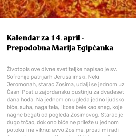
Kalendar za 14. april -
Prepodobna Marija Egipćanka
Životopis ove divne svetiteljke napisao je sv.
Sofronije patrijarh Jerusalimski. Neki
Jeromonah, starac Zosima, udalji se jednom uz
Časni Post u zajordansku pustinju za dvadeset
dana hoda. Na jednom on ugleda jedno ljudsko
biće, suha, naga tela, i kose bele kao sneg, koje
nagne begati od pogleda Zosimovog. Starac je
dugo trčao, dok ono biće ne prileže u jednom
potoku i ne viknu: avvo Zosime, prosti mi radi