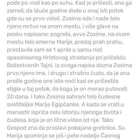
pođe po vodi kao po suhu. Kad je pričesti, ona ga
zamoli, da iduće godine dođe u onaj isti potok
gde su se prvo videli. Zosima ode i nađe telo
njeno mrtvo na onom mestu, i više glave na
pesku napisano: pogrebi, avvo Zosime, na ovom
mestu telo smerne Marije, predaj prah prahu,
prestavila sam se 1 aprila u samu noć
spasonosnog Hristovog stradanja po pričešću
Božestvenih Tajni. Iz ovoga napisa dozna Zosima
prvo njeno ime, i drugo i strašno čudo, da je ona
prošle godine one iste noći kad se pričestila
stigla u taj potok, do koga je on morao putovati
20 dana. I tako Zosima sahrani telo čudesne
svetiteljke Marije Egipćanke. A kada se vrati u
manastir ispriča celu istoriju njenoga života i
čudesa, koja je on lično video od nje. Tako
Gospod zna da proslavi pokajane grešnice. Sv.
Marija spominje se još i pete nedelje Časnog