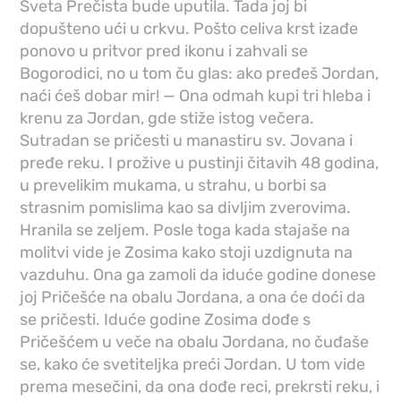
Sveta Prečista bude uputila. Tada joj bi
dopušteno ući u crkvu. Pošto celiva krst izađe
ponovo u pritvor pred ikonu i zahvali se
Bogorodici, no u tom ču glas: ako pređeš Jordan,
naći ćeš dobar mir! — Ona odmah kupi tri hleba i
krenu za Jordan, gde stiže istog večera.
Sutradan se pričesti u manastiru sv. Jovana i
pređe reku. I prožive u pustinji čitavih 48 godina,
u prevelikim mukama, u strahu, u borbi sa
strasnim pomislima kao sa divljim zverovima.
Hranila se zeljem. Posle toga kada stajaše na
molitvi vide je Zosima kako stoji uzdignuta na
vazduhu. Ona ga zamoli da iduće godine donese
joj Pričešće na obalu Jordana, a ona će doći da
se pričesti. Iduće godine Zosima dođe s
Pričešćem u veče na obalu Jordana, no čuđaše
se, kako će svetiteljka preći Jordan. U tom vide
prema mesečini, da ona dođe reci, prekrsti reku, i