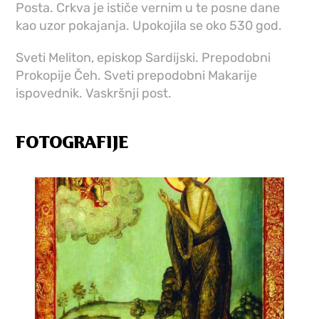
Posta. Crkva je ističe vernim u te posne dane
kao uzor pokajanja. Upokojila se oko 530 god.
Sveti Meliton, episkop Sardijski. Prepodobni
Prokopije Čeh. Sveti prepodobni Makarije
ispovednik. Vaskršnji post.
FOTOGRAFIJE