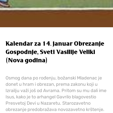
Kalendar za 14. januar Ob­re­za­nje
Go­spod­nje, Sve­ti Va­si­li­je Ve­li­ki
(No­va go­di­na)
Osmog dana po rođenju, božanski Mladenac je
donet u hram i obrezan, prema zakonu koji u
Izrailju važi još od Avrama. Pritom su mu dali ime
Isus, kako je to arhangel Gavrilo blagovestio
Presvetoj Devi u Nazaretu. Starozavetno
obrezanje predobražava novozavetno krštenje.