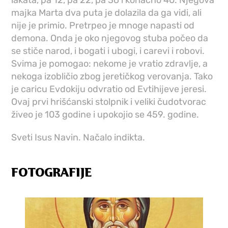
lakata, pa 12, pa 22, pa 36 i konačno 40. Njegova
majka Marta dva puta je dolazila da ga vidi, ali
nije je primio. Pretrpeo je mnoge napasti od
demona. Onda je oko njegovog stuba počeo da
se stiče narod, i bogati i ubogi, i carevi i robovi.
Svima je pomogao: nekome je vratio zdravlje, a
nekoga izobličio zbog jeretičkog verovanja. Tako
je caricu Evdokiju odvratio od Evtihijeve jeresi.
Ovaj prvi hrišćanski stolpnik i veliki čudotvorac
živeo je 103 godine i upokojio se 459. godine.
Sveti Isus Navin. Načalo indikta.
FOTOGRAFIJE