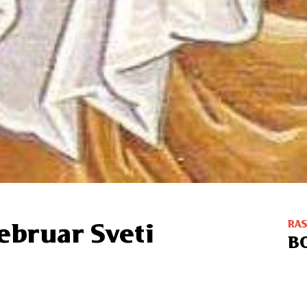
RA
februar Sveti
B