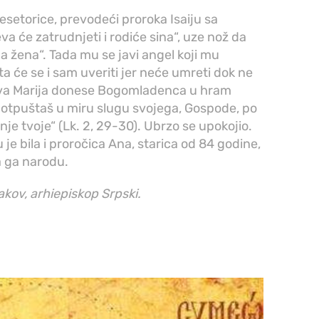
setorice, prevodeći proroka Isaiju sa
va će zatrudnjeti i rodiće sina“, uze nož da
da žena“. Tada mu se javi angel koji mu
šta će se i sam uveriti jer neće umreti dok ne
eva Marija donese Bogomladenca u hram
d otpuštaš u miru slugu svojega, Gospode, po
enje tvoje“ (Lk. 2, 29-30). Ubrzo se upokojio.
 je bila i proročica Ana, starica od 84 godine,
a ga narodu.
akov, arhiepiskop Srpski.