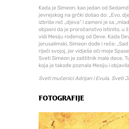
Kada je Simeon, kao jedan od Sedamde
jevrejskog na grčki došao do: „Evo, dje
izbriše reč „djeva“ i zameni je sa „mla
objasni da je proročanstvo istinito, u 
vidi Mesiju rođenog od Deve. Kada D
jerusalimski, Simeon dođe i reče: „Sa
riječi svojoj, jer vidješe oči moje Spas
Sveti Simeon je zaštitnik male dece. Tu
koja je takođe poznala Mesiju i objavil
Sveti mučenici Adrijan i Evula. Sveti J
FOTOGRAFIJE