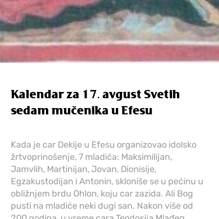
Kalendar za 17. avgust Svetih
sedam mučenika u Efesu
Kada je car Dekije u Efesu organizovao idolsko
žrtvoprinošenje, 7 mladića: Maksimilijan,
Jamvlih, Martinijan, Jovan, Dionisije,
Egzakustodijan i Antonin, skloniše se u pećinu u
obližnjem brdu Ohlon, koju car zazida. Ali Bog
pusti na mladiće neki dugi san. Nakon više od
200 godina, u vreme cara Teodosija Mlađeg,