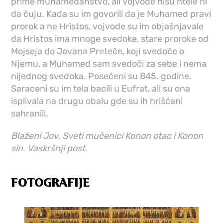
prime muhamedanstvo, ali vojvode nisu htele ni
da čuju. Kada su im govorili da je Muhamed pravi
prorok a ne Hristos, vojvode su im objašnjavale
da Hristos ima mnoge svedoke, stare proroke od
Mojseja do Jovana Preteče, koji svedoče o
Njemu, a Muhamed sam svedoči za sebe i nema
nijednog svedoka. Posečeni su 845. godine.
Saraceni su im tela bacili u Eufrat, ali su ona
isplivala na drugu obalu gde su ih hrišćani
sahranili.
Blaženi Jov. Sveti mučenici Konon otac i Konon
sin. Vaskršnji post.
FOTOGRAFIJE