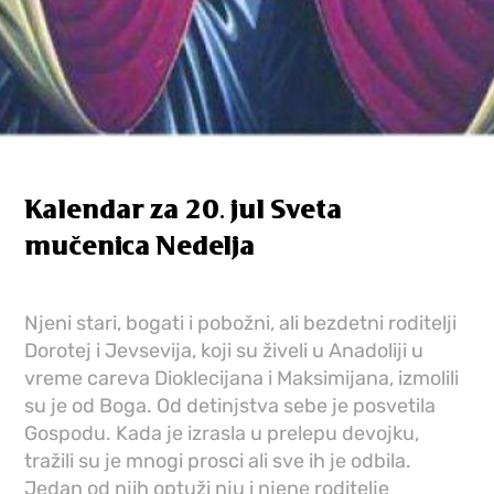
Kalendar za 20. jul Sveta
mučenica Nedelja
Njeni stari, bogati i pobožni, ali bezdetni roditelji
Dorotej i Jevsevija, koji su živeli u Anadoliji u
vreme careva Dioklecijana i Maksimijana, izmolili
su je od Boga. Od detinjstva sebe je posvetila
Gospodu. Kada je izrasla u prelepu devojku,
tražili su je mnogi prosci ali sve ih je odbila.
Jedan od njih optuži nju i njene roditelje