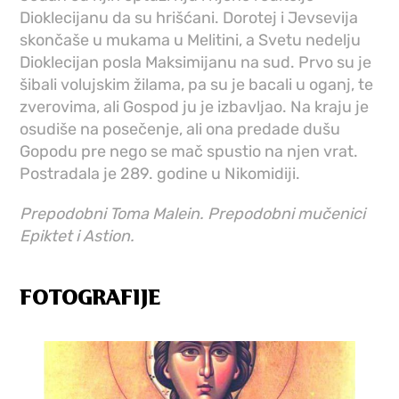
Dioklecijanu da su hrišćani. Dorotej i Jevsevija
skončaše u mukama u Melitini, a Svetu nedelju
Dioklecijan posla Maksimijanu na sud. Prvo su je
šibali volujskim žilama, pa su je bacali u oganj, te
zverovima, ali Gospod ju je izbavljao. Na kraju je
osudiše na posečenje, ali ona predade dušu
Gopodu pre nego se mač spustio na njen vrat.
Postradala je 289. godine u Nikomidiji.
Prepodobni Toma Malein. Prepodobni mučenici
Epiktet i Astion.
FOTOGRAFIJE