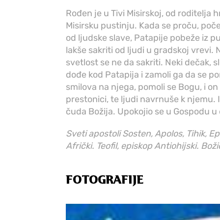
Rođen je u Tivi Misirskoj, od roditelja 
Misirsku pustinju. Kada se proču, poč
od ljudske slave, Patapije pobeže iz pu
lakše sakriti od ljudi u gradskoj vrevi.
svetlost se ne da sakriti. Neki dečak,
dođe kod Patapija i zamoli ga da se po
smilova na njega, pomoli se Bogu, i on
prestonici, te ljudi navrnuše k njemu.
čuda Božija. Upokojio se u Gospodu u d
Sveti apostoli Sosten, Apolos, Tihik, Ep
Afrički. Teofil, episkop Antiohijski. Bož
FOTOGRAFIJE