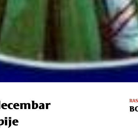
RA
 decembar
B
pije