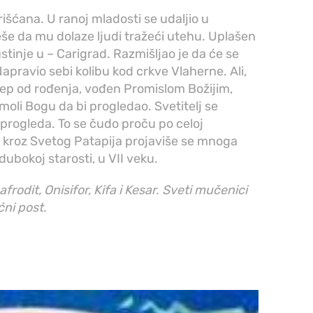
hrišćana. U ranoj mladosti se udaljio u
eše da mu dolaze ljudi tražeći utehu. Uplašen
stinje u – Carigrad. Razmišljao je da će se
 Napravio sebi kolibu kod crkve Vlaherne. Ali,
 slep od rođenja, vođen Promislom Božijim,
moli Bogu da bi progledao. Svetitelj se
 progleda. To se čudo proču po celoj
 I kroz Svetog Patapija projaviše se mnoga
ubokoj starosti, u VII veku.
afrodit, Onisifor, Kifa i Kesar. Sveti mučenici
ićni post.