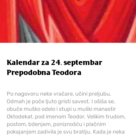
Kalendar za 24. septembar
Prepodobna Teodora
Po nagovoru neke vračare, učini preljubu.
Odmah je poče ljuto gristi savest. I ošiša se,
obuče muško odelo i stupi u muški manastir
Oktodekat, pod imenom Teodor. Velikim trudom,
postom, bdenjem, poniznošću i plačnim
pokajanjem zadivila je svu bratiju. Kada je neka