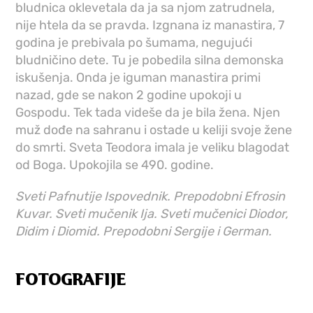
bludnica oklevetala da ja sa njom zatrudnela,
nije htela da se pravda. Izgnana iz manastira, 7
godina je prebivala po šumama, negujući
bludničino dete. Tu je pobedila silna demonska
iskušenja. Onda je iguman manastira primi
nazad, gde se nakon 2 godine upokoji u
Gospodu. Tek tada videše da je bila žena. Njen
muž dođe na sahranu i ostade u keliji svoje žene
do smrti. Sveta Teodora imala je veliku blagodat
od Boga. Upokojila se 490. godine.
Sveti Pafnutije Ispovednik. Prepodobni Efrosin
Kuvar. Sveti mučenik Ija. Sveti mučenici Diodor,
Didim i Diomid. Prepodobni Sergije i German.
FOTOGRAFIJE