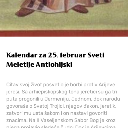
Kalendar za 25. februar Sveti
Meletije Antiohijski
Čitav svoj život posvetio je borbi protiv Arijeve
jeresi. Sa arhiepiskopskog tona jeretici su ga tri
puta progonili u Jermeniju. Jednom, dok narodu
govoraše o Svetoj Trojici, njegov đakon, jeretik,
zatvori mu usta šakom i on nastavi govoriti
znacima. Na II Vaseljenskom Sabor Bog je kroz
njega projavio sledeće čudo: Dok je Arijevcima