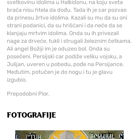
svetkovinu idolima u Halkidonu, na koju sveta
braća nisu htela da dođu. Tada ih je car pozvao
da prinesu žrtve idolima. Kazali su mu da su oni
strani podanici, da su hrišćani i da neće da se
klanjaju mrtvim idolima. Onda su ih privezali
nage za drveće, tukli i strugali železnim četkama.
Ali angel Božiji im je oduzeo bol. Onda su
posečeni. Persijski car podiže veliku vojsku, a
Julijan, uveren u pobedu, pođe na Persijance.
Međutim, potučen je do nogu i tu je glavu
izgubio.
Prepodobni Pior.
FOTOGRAFIJE