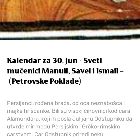
Kalendar za 30. jun - Sveti
mučenici Manuil, Savel i Ismail –
(Petrovske Poklade)
Persijanci, rođena braća, od oca neznabošca i
majke hrišćanke. Bili su visoki činovnici kod cara
Alamundara, koji ih posla Julijanu Odstupniku da
utvrde mir među Persijskim i Grčko-rimskim
carstvom. Car Odstupnik priredi neku