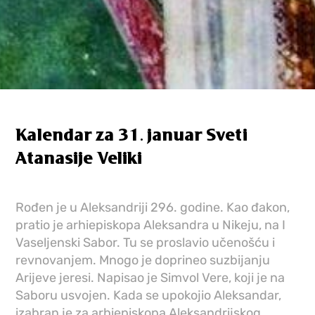
Kalendar za 31. januar Sveti
Atanasije Veliki
Rođen je u Aleksandriji 296. godine. Kao đakon,
pratio je arhiepiskopa Aleksandra u Nikeju, na I
Vaseljenski Sabor. Tu se proslavio učenošću i
revnovanjem. Mnogo je doprineo suzbijanju
Arijeve jeresi. Napisao je Simvol Vere, koji je na
Saboru usvojen. Kada se upokojio Aleksandar,
izabran je za arhiepiskopa Aleksandrijskog.