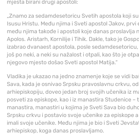
mjesta birani drugi apostoli:
„Znamo za sedamdesetoricu Svetih apostola koji su 
Isusu Hristu. Među njima i Sveti apostol Jakov, prvi 
među njima takođe i apostoli koje danas proslavlja n
Apolos. Aristarh, Kornilije i Tihik. Dakle, tako je Gosp
izabrao dvanaest apostola, posle sedamdesetoricu, a 
još po neki, a neki su nažalost i otpali, kao što je ot
njegovo mjesto došao Sveti apostol Matija.“
Vladika je ukazao na jedno znamenje koje se vidi baš
Sava, kada je osnivao Srpsku pravoslavnu crkvu, o
arhiepiskopiju, doveo jedan broj svojih učenika iz m
posveti za episkope, kao i iz manastira Studenice –
manastira, manastiri u kojima je Sveti Sava bio duh
Srpsku crkvu i postavio svoje učenike za episkope a
imali svoje učenike. Među njima je bio i Sveti Jevstati
arhiepiskop, koga danas proslavljamo.