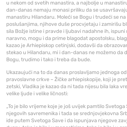
u nekom od svetih manastira, a najbolje u manastiru
dan-danas nemaju monasi priliku da se usavršavaju 
manastiru Hilandaru. Moleći se Bogu i trudeći se n
poslušanjima, njihove duše procvjetaju i zamirišu 
sila Božje istine i pravde i ljubavi nadahne ih, ispuni
naravno, mogu i da prime blagodat apostolsku, bla
kazao je Arhiepiskop cetinjski, dodavši da obrazovan
stekao u Hilandaru, mi i dan-danas ne možemo da do
Bogu, trudimo i tako i treba da bude.
Ukazaujući na to da danas proslavljamo jednoga od
pravoslavne crkve – Žičke arhiepiskopije, koji je pr
zetski, Vladika je kazao da ni tada nijesu bila laka v
velike ljude i velike ličnosti:
„To je bilo vrijeme koje je još uvijek pamtilo Svetoga 
njegovih savremenika i tada se srednjovjekovna Srb
ide putem Svetoga Save i da ispunjava njegove zavjet