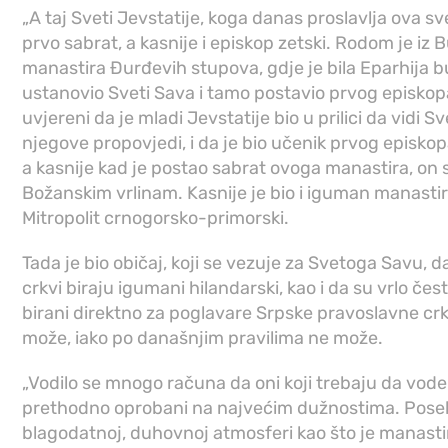
„A taj Sveti Jevstatije, koga danas proslavlja ova sve
prvo sabrat, a kasnije i episkop zetski. Rodom je iz
manastira Đurđevih stupova, gdje je bila Eparhija b
ustanovio Sveti Sava i tamo postavio prvog episk
uvjereni da je mladi Jevstatije bio u prilici da vidi 
njegove propovjedi, i da je bio učenik prvog episk
a kasnije kad je postao sabrat ovoga manastira, on s
Božanskim vrlinam. Kasnije je bio i iguman manastira
Mitropolit crnogorsko-primorski.
Tada je bio običaj, koji se vezuje za Svetoga Savu, 
crkvi biraju igumani hilandarski, kao i da su vrlo če
birani direktno za poglavare Srpske pravoslavne cr
može, iako po današnjim pravilima ne može.
„Vodilo se mnogo računa da oni koji trebaju da vod
prethodno oprobani na najvećim dužnostima. Poseb
blagodatnoj, duhovnoj atmosferi kao što je manasti