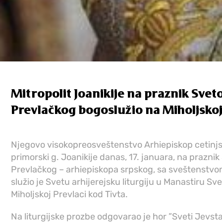
Mitropolit Joanikije na praznik Sveto
Prevlačkog bogoslužio na Miholjskoj
Njegovo visokopreosveštenstvo Arhiepiskop cetinjsk
primorski g. Joanikije danas, 17. januara, na prazni
Prevlačkog – arhiepiskopa srpskog, sa sveštenstvo
služio je Svetu arhijerejsku liturgiju u Manastiru S
Miholjskoj Prevlaci kod Tivta.
Na liturgijske prozbe odgovarao je hor ”Sveti Jevsta