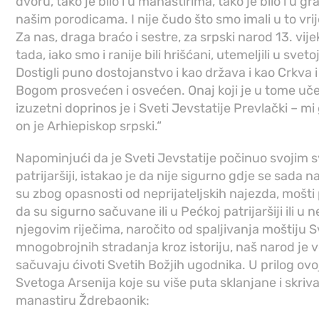
dvoru, tako je bilo i u manastirima, tako je bilo i u gr
našim porodicama. I nije čudo što smo imali u to vrij
Za nas, draga braćo i sestre, za srpski narod 13. vije
tada, iako smo i ranije bili hrišćani, utemeljili u svet
Dostigli puno dostojanstvo i kao država i kao Crkva 
Bogom prosvećen i osvećen. Onaj koji je u tome učes
izuzetni doprinos je i Sveti Jevstatije Prevlački – m
on je Arhiepiskop srpski.“
Napominjući da je Sveti Jevstatije počinuo svojim
patrijaršiji, istakao je da nije sigurno gdje se sada 
su zbog opasnosti od neprijateljskih najezda, mošti 
da su sigurno sačuvane ili u Pećkoj patrijaršiji ili u 
njegovim riječima, naročito od spaljivanja moštiju
mnogobrojnih stradanja kroz istoriju, naš narod je v
sačuvaju ćivoti Svetih Božjih ugodnika. U prilog ovo
Svetoga Arsenija koje su više puta sklanjane i skriv
manastiru Ždrebaonik: