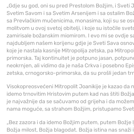
„Gdje su god, oni su pred Prestolom Božjim, i Sveti 
Svetim Savom i sa Svetim Arsenijem i sa ostalim B
sa Prevlačkim mučenicima, monasima, koji su se osv
molitvom u ovoj svetoj obitelji, i koje su istočile sve
zamirisale božanskim miomirom. I evo mi se ovdje
najdubljem našem korijenu gdje je Sveti Sava osnov
koje je nastala kasnije Mitropolija zetska, pa Mitrop
primorska. Taj kontinuitet je potpuno jasan, potpun
neokrnjen, ali vidimo da je naša Crkva i posebno Epis
zetska, crnogorsko-primorska, da su prošli jedan trn
Visokopreosvećeni Mitropolit Joanikije je kazao da
idemo trnovitim Hristovim putem kad nas štiti Božja m
je najvažnije da se sačuvamo od grijeha i da možemo
nama moguće, sa strahom Božjim, pristupamo Svet
„Bez zazora i da idemo Božjim putem, putem Božje lj
Božja milost, Božja blagodat. Božja istina nas snaži i kr