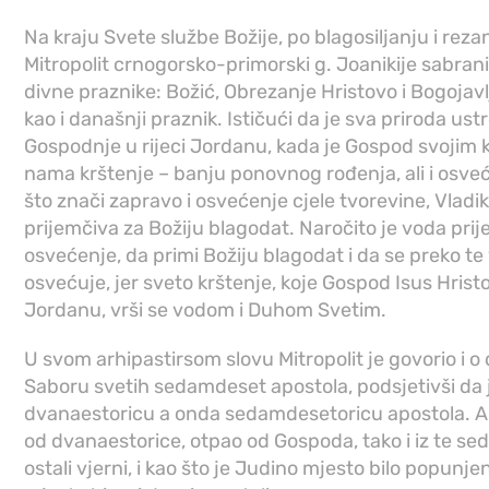
Na kraju Svete službe Božije, po blagosiljanju i reza
Mitropolit crnogorsko-primorski g. Joanikije sabranim
divne praznike: Božić, Obrezanje Hristovo i Bogojav
kao i današnji praznik. Ističući da je sva priroda ust
Gospodnje u rijeci Jordanu, kada je Gospod svojim
nama krštenje – banju ponovnog rođenja, ali i osve
što znači zapravo i osvećenje cjele tvorevine, Vladik
prijemčiva za Božiju blagodat. Naročito je voda pri
osvećenje, da primi Božiju blagodat i da se preko t
osvećuje, jer sveto krštenje, koje Gospod Isus Hristo
Jordanu, vrši se vodom i Duhom Svetim.
U svom arhipastirsom slovu Mitropolit je govorio i 
Saboru svetih sedamdeset apostola, podsjetivši da
dvanaestoricu a onda sedamdesetoricu apostola. Ali
od dvanaestorice, otpao od Gospoda, tako i iz te se
ostali vjerni, i kao što je Judino mjesto bilo popunje