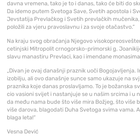
davna vremena, tako je to i danas, tako će biti do sko
Da idemo putem Svetoga Save, Svetih apostola i S
Jevstatija Prevlačkog i Svetih prevlačkih mučenika, 
položili za vjeru pravoslavnu i za svoje otačastvo.“
Na kraju svog obraćanja Njegovo visokopreosvešte
cetinjski Mitropolit crnogorsko-primorski g. Joanikije
slavu manastiru Prevlaci, kao i imendane monasima o
„Divan je ovaj današnji praznik uoči Bogojavljenja. 
izobilju, ali ovo današnje sunce samo ukazuje na svj
praznika koje danas proslavljamo. To je božanska svje
cio vasioni svijet i nastanjuje se u našim srcima i 
da među nama bude što više mira Božjeg, što više bra
više darova, blagodati Duha Svetoga svima vama. A
blaga leta!“
Vesna Dević