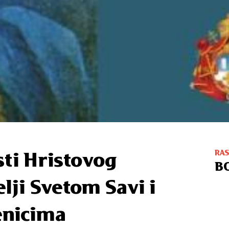
RA
sti Hristovog
B
lji Svetom Savi i
enicima