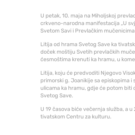
U petak, 10. maja na Miholjskoj prevlac
crkveno-narodna manifestacija „U svje
Svetom Savi i Prevlačkim mučenicima
Litija od hrama Svetog Save ka tivatsk
doček moštiju Svetih prevlačkih muče
ćesmoštima krenuti ka hramu, u kome 
Litija, koju će predvoditi Njegovo Vi
primorski g. Joanikije sa episkopima 
ulicama ka hramu, gdje će potom biti
Svetog Save.
U 19 časova biće večernja služba, a u
tivatskom Centru za kulturu.