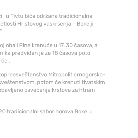
i i u Tivtu biće održana tradicionalna
tlosti Hristovog vaskrsenja – Bokelji
“.
oj obali Pine krenuće u 17, 30 časova, a
nika predviđen je za 18 časova poto
će .
sokopreosveštenstvo Mitropolit crnogorsko-
i sveštenstvom, potom će krenuti tivatskim
 obavljeno osvećenje krstova za htram
 20 tradicionalni sabor horova Boke u