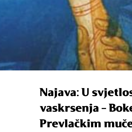
Najava: U svjetlo
vaskrsenja – Boke
Prevlačkim muč