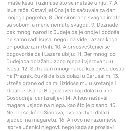
imaše kesu, i uzimaše što se metaše u nju. 7. A
Isus reče: Ostavi je! Ona je to sačuvala za dan
mojega pogreba; 8. Jer siromahe svagda imate
sa sobom, a mene nemate svagda. 9. Doznade
pak mnogi narod iz Judeje da je ondje i dođoše
ne samo radi Isusa, nego i da vide Lazara koga
on podiže iz mrtvih. 10. A prvosveštenici se
dogovoriše da i Lazara ubiju; 11. Jer mnogi od
Judejaca dolažahu zbog njega i vjerovahu u
Isusa. 12. Sutradan mnogi narod koji bješe došao
na Praznik, čuvši da Isus dolazi u Jerusalim, 13.
Uzeše grane od palmi i iziđoše mu u sretanje i
klicahu: Osana! Blagosloven koji dolazi u ime
Gospodnje, car Izrailjev! 14. A Isus našavši
magare usjede na njega, kao što je pisano: 15.
Ne boj se, kćeri Sionova, evo car tvoj dolazi
sjedeći na magaretu. 16. Ali ovo ne razumješe
isprva učenici njegovi; nego kada se proslavi