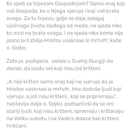
Ko sjedi za trpezom Gospodnjom? Samo onaj koji
voli Gospoda, ko u Njega vjeruje i koji voli brata
svoga. Za tu trpezu, gdje se daje zalogaj
vječnoga života slađega od meda, ne sjeda niko
ko mrzi na brata svoga. I ne sjeda niko kome nije
jasno je li zbilja Hristos vaskrsao iz mrtvih“, kaže
o. Gojko.
Zato je, podsjeća, ostalo u Svetoj liturgiji do
danas, da izađu oni koji nisu još kršteni.
„A nije kršten samo onaj koji ne vjeruje da je
Hristos vaskrsao iz mrtvih. Ima doduše ljudi koji
vjeruju, a još nisu kršteni , koji se pripremaju“,
nastavlja dalje o. Gojko, podsjetivši da se oni
stariji ljudi, koji nisu kršteni, spremaju i krštavaju
na Veliku subotu i na Vaskrs dolaze kao kršteni
hrišćani.