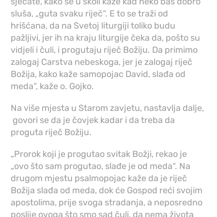
sjećate, kako se u školi kaže kad neko baš dobro
sluša, „guta svaku riječ“. E to se traži od
hrišćana, da na Svetoj liturgiji toliko budu
pažljivi, jer ih na kraju liturgije čeka da, pošto su
vidjeli i čuli, i progutaju riječ Božiju. Da primimo
zalogaj Carstva nebeskoga, jer je zalogaj riječ
Božija, kako kaže samopojac David, slađa od
meda“, kaže o. Gojko.
Na više mjesta u Starom zavjetu, nastavlja dalje,
govori se da je čovjek kadar i da treba da
proguta riječ Božiju.
„Prorok koji je progutao svitak Božji, rekao je
„ovo što sam progutao, slađe je od meda“. Na
drugom mjestu psalmopojac kaže da je riječ
Božija slađa od meda, dok će Gospod reći svojim
apostolima, prije svoga stradanja, a neposredno
poslije ovoga što smo sad čuli, da nema života