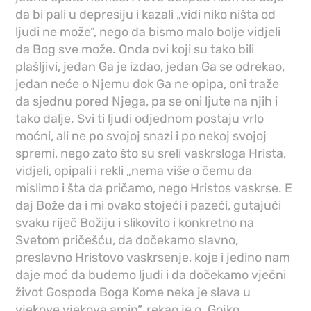
da bi pali u depresiju i kazali „vidi niko ništa od
ljudi ne može“, nego da bismo malo bolje vidjeli
da Bog sve može. Onda ovi koji su tako bili
plašljivi, jedan Ga je izdao, jedan Ga se odrekao,
jedan neće o Njemu dok Ga ne opipa, oni traže
da sjednu pored Njega, pa se oni ljute na njih i
tako dalje. Svi ti ljudi odjednom postaju vrlo
moćni, ali ne po svojoj snazi i po nekoj svojoj
spremi, nego zato što su sreli vaskrsloga Hrista,
vidjeli, opipali i rekli „nema više o čemu da
mislimo i šta da pričamo, nego Hristos vaskrse. E
daj Bože da i mi ovako stojeći i pazeći, gutajući
svaku riječ Božiju i slikovito i konkretno na
Svetom pričešću, da dočekamo slavno,
preslavno Hristovo vaskrsenje, koje i jedino nam
daje moć da budemo ljudi i da dočekamo vječni
život Gospoda Boga Kome neka je slava u
vjekove vjekova amin“, rekao je o. Gojko.