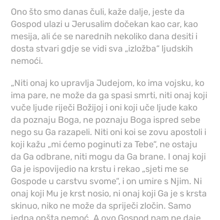
Ono što smo danas čuli, kaže dalje, jeste da
Gospod ulazi u Jerusalim dočekan kao car, kao
mesija, ali će se narednih nekoliko dana desiti i
dosta stvari gdje se vidi sva „izložba“ ljudskih
nemoći.
„Niti onaj ko upravlja Judejom, ko ima vojsku, ko
ima pare, ne može da ga spasi smrti, niti onaj koji
vuče ljude riječi Božijoj i oni koji uče ljude kako
da poznaju Boga, ne poznaju Boga ispred sebe
nego su Ga razapeli. Niti oni koi se zovu apostoli i
koji kažu „mi ćemo poginuti za Tebe“, ne ostaju
da Ga odbrane, niti mogu da Ga brane. I onaj koji
Ga je ispovijedio na krstu i rekao „sjeti me se
Gospode u carstvu svome“, i on umire s Njim. Ni
onaj koji Mu je krst nosio, ni onaj koji Ga je s krsta
skinuo, niko ne može da spriječi zločin. Samo
jedna opšta nemoć. A ovo Gospod nam ne daje