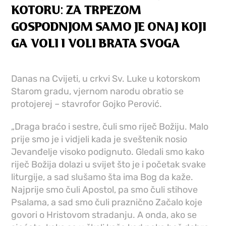
KOTORU: ZA TRPEZOM
GOSPODNJOM SAMO JE ONAJ KOJI
GA VOLI I VOLI BRATA SVOGA
Danas na Cvijeti, u crkvi Sv. Luke u kotorskom
Starom gradu, vjernom narodu obratio se
protojerej – stavrofor Gojko Perović.
„Draga braćo i sestre, čuli smo riječ Božiju. Malo
prije smo je i vidjeli kada je sveštenik nosio
Jevanđelje visoko podignuto. Gledali smo kako
riječ Božija dolazi u svijet što je i početak svake
liturgije, a sad slušamo šta ima Bog da kaže.
Najprije smo čuli Apostol, pa smo čuli stihove
Psalama, a sad smo čuli praznično Začalo koje
govori o Hristovom stradanju. A onda, ako se