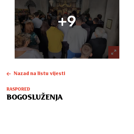
+9
Nazad na listu vijesti
RASPORED
BOGOSLUŽENJA