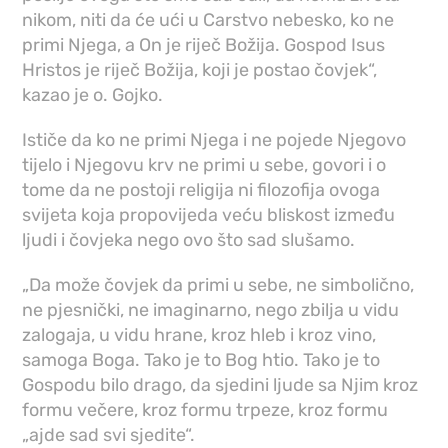
nikom, niti da će ući u Carstvo nebesko, ko ne
primi Njega, a On je riječ Božija. Gospod Isus
Hristos je riječ Božija, koji je postao čovjek“,
kazao je o. Gojko.
Ističe da ko ne primi Njega i ne pojede Njegovo
tijelo i Njegovu krv ne primi u sebe, govori i o
tome da ne postoji religija ni filozofija ovoga
svijeta koja propovijeda veću bliskost između
ljudi i čovjeka nego ovo što sad slušamo.
„Da može čovjek da primi u sebe, ne simbolično,
ne pjesnički, ne imaginarno, nego zbilja u vidu
zalogaja, u vidu hrane, kroz hleb i kroz vino,
samoga Boga. Tako je to Bog htio. Tako je to
Gospodu bilo drago, da sjedini ljude sa Njim kroz
formu večere, kroz formu trpeze, kroz formu
„ajde sad svi sjedite“.