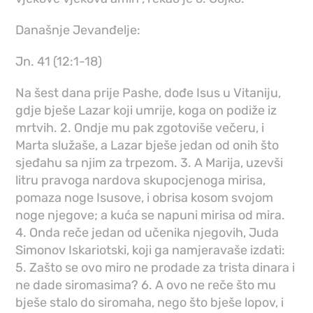
Današnje Jevanđelje:
Jn. 41 (12:1-18)
Na šest dana prije Pashe, dođe Isus u Vitaniju,
gdje bješe Lazar koji umrije, koga on podiže iz
mrtvih. 2. Ondje mu pak zgotoviše večeru, i
Marta služaše, a Lazar bješe jedan od onih što
sjeđahu sa njim za trpezom. 3. A Marija, uzevši
litru pravoga nardova skupocjenoga mirisa,
pomaza noge Isusove, i obrisa kosom svojom
noge njegove; a kuća se napuni mirisa od mira.
4. Onda reče jedan od učenika njegovih, Juda
Simonov Iskariotski, koji ga namjeravaše izdati:
5. Zašto se ovo miro ne prodade za trista dinara i
ne dade siromasima? 6. A ovo ne reče što mu
bješe stalo do siromaha, nego što bješe lopov, i